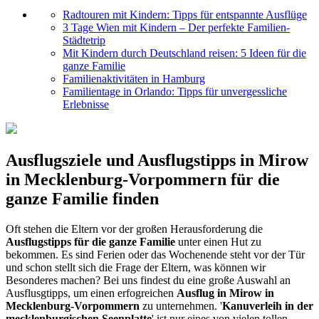
Radtouren mit Kindern: Tipps für entspannte Ausflüge
3 Tage Wien mit Kindern – Der perfekte Familien-
Städtetrip
Mit Kindern durch Deutschland reisen: 5 Ideen für die
ganze Familie
Familienaktivitäten in Hamburg
Familientage in Orlando: Tipps für unvergessliche
Erlebnisse
Ausflugsziele und Ausflugstipps in Mirow
in Mecklenburg-Vorpommern für die
ganze Familie finden
Oft stehen die Eltern vor der großen Herausforderung die
Ausflugstipps für die ganze Familie
unter einen Hut zu
bekommen. Es sind Ferien oder das Wochenende steht vor der Tür
und schon stellt sich die Frage der Eltern, was können wir
Besonderes machen? Bei uns findest du eine große Auswahl an
Ausflusgtipps, um einen erfogreichen
Ausflug in Mirow in
Mecklenburg-Vorpommern
zu unternehmen. '
Kanuverleih in der
mecklenburgischen Seenplatte
' ist nur eines von vielen tollen