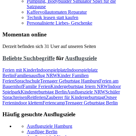
Pumpling, Bodybuilder Simulator Spiel für die
Satzpause
Kaffeevollautomaten Reparatur
Technik leasen statt kaufen
Personalisierte Liebes- Geschenke
Momentan online
Derzeit befinden sich 31 User auf unseren Seiten
Beliebte Suchbegriffe
für
Ausflugsziele
Ferien mit Kinder
Indoorspielplatz
Indoorspielplatz
Berlin
Familienausflug NRW
Kinder Familien
Ferien
Sprachschule
Teenager Geburtstag Hamburg
Ferien am
Bauernhof
Familie Ferien
Kindergeburtstag feiern NRW
Indoor
Spielpark
Kindergeburtstag Berlin
Ausflugsziele NRW
Schüler
Sprachreisen
Reitferien
Zauberer für Kindergeburtstag
Ostsee
Ferien
indoor klettern
Feriencamp
Teenager Geburtstag Berlin
Häufig gesuchte Ausflugsziele
Ausflugsziele Hamburg
Ausflüge Berlin