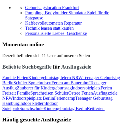
Geburtstagslocation Frankfurt
Pumpling, Bodybuilder Simulator Spiel für die
Satzpause
Kaffeevollautomaten Reparatur
Technik leasen statt kaufen
Personalisierte Liebes- Geschenke
Momentan online
Derzeit befinden sich 11 User auf unseren Seiten
Beliebte Suchbegriffe
für
Ausflugsziele
Familie Ferien
Kindergeburtstag feiern NRW
Teenager Geburtstag
Berlin
Schüler Sprachreisen
Ferien am Bauernhof
Teenager
Ausflug
Zauberer für Kindergeburtstag
Indoorspielplatz
Ferien
Freizeit Familie
Sprachreisen Schüler
Ostsee Ferien
Ausflugsziele
NRW
Indoorspielplatz Berlin
Feriencamp
Teenager Geburtstag
Hamburg
indoor klettern
Indoor
Spielpark
Sprachschule
Kindergeburtstag Berlin
Reitferien
Häufig gesuchte Ausflugsziele