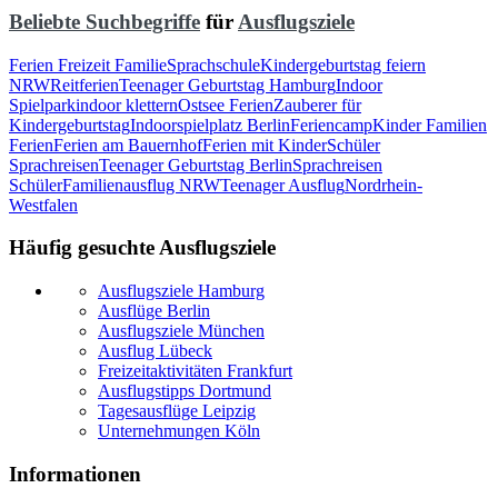
Beliebte Suchbegriffe
für
Ausflugsziele
Ferien Freizeit Familie
Sprachschule
Kindergeburtstag feiern
NRW
Reitferien
Teenager Geburtstag Hamburg
Indoor
Spielpark
indoor klettern
Ostsee Ferien
Zauberer für
Kindergeburtstag
Indoorspielplatz Berlin
Feriencamp
Kinder Familien
Ferien
Ferien am Bauernhof
Ferien mit Kinder
Schüler
Sprachreisen
Teenager Geburtstag Berlin
Sprachreisen
Schüler
Familienausflug NRW
Teenager Ausflug
Nordrhein-
Westfalen
Häufig gesuchte Ausflugsziele
Ausflugsziele Hamburg
Ausflüge Berlin
Ausflugsziele München
Ausflug Lübeck
Freizeitaktivitäten Frankfurt
Ausflugstipps Dortmund
Tagesausflüge Leipzig
Unternehmungen Köln
Informationen