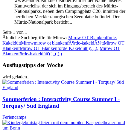
www.Paddel-Paul.de ! Paddel-Paul ist der Name unseres
Kanuverleihs, der sich im Eingangsbereich des Müritz-
Nationalparks, neben dem Campingplatz C20, inmitten der
herrlichen Mecklen-burgischen Seenplatte befindet. Der
Mürtiz-Nationalpark besticht...
Seite 1 von 1
Ähnliche Suchbegriffe für Mirow:
Mirow OT Blankenförde-
Kakeldütt
Mirow
mirow ot blankenfÃ¶rde-kakeldÃ¼tt
Mirow OT
Blankenf
Mirow OT Blankenförde-Kakeldütt')),',.(,,
Mirow OT
Blankenförde-Kakeldütt'(",,(,),)
Ausflugstipps der Woche
wird geladen...
Sommerferien : Interactivity Course Summer I -
Torquay/ Süd England
Feriencamps