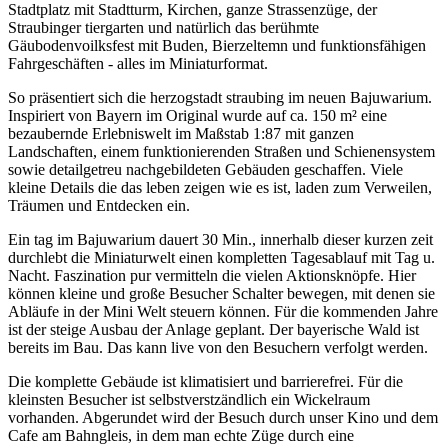
Stadtplatz mit Stadtturm, Kirchen, ganze Strassenzüge, der
Straubinger tiergarten und natürlich das berühmte
Gäubodenvoilksfest mit Buden, Bierzeltemn und funktionsfähigen
Fahrgeschäften - alles im Miniaturformat.
So präsentiert sich die herzogstadt straubing im neuen Bajuwarium.
Inspiriert von Bayern im Original wurde auf ca. 150 m² eine
bezaubernde Erlebniswelt im Maßstab 1:87 mit ganzen
Landschaften, einem funktionierenden Straßen und Schienensystem
sowie detailgetreu nachgebildeten Gebäuden geschaffen. Viele
kleine Details die das leben zeigen wie es ist, laden zum Verweilen,
Träumen und Entdecken ein.
Ein tag im Bajuwarium dauert 30 Min., innerhalb dieser kurzen zeit
durchlebt die Miniaturwelt einen kompletten Tagesablauf mit Tag u.
Nacht. Faszination pur vermitteln die vielen Aktionsknöpfe. Hier
können kleine und große Besucher Schalter bewegen, mit denen sie
Abläufe in der Mini Welt steuern können. Für die kommenden Jahre
ist der steige Ausbau der Anlage geplant. Der bayerische Wald ist
bereits im Bau. Das kann live von den Besuchern verfolgt werden.
Die komplette Gebäude ist klimatisiert und barrierefrei. Für die
kleinsten Besucher ist selbstverstzändlich ein Wickelraum
vorhanden. Abgerundet wird der Besuch durch unser Kino und dem
Cafe am Bahngleis, in dem man echte Züge durch eine