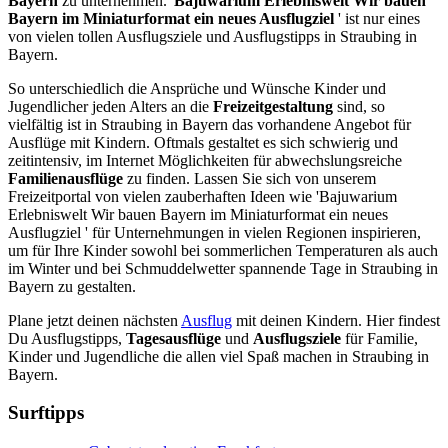
Bayern
zu unternehmen. '
Bajuwarium Erlebniswelt Wir bauen
Bayern im Miniaturformat ein neues Ausflugziel
' ist nur eines
von vielen tollen Ausflugsziele und Ausflugstipps in Straubing in
Bayern.
So unterschiedlich die Ansprüche und Wünsche Kinder und
Jugendlicher jeden Alters an die
Freizeitgestaltung
sind, so
vielfältig ist in Straubing in Bayern das vorhandene Angebot für
Ausflüge mit Kindern. Oftmals gestaltet es sich schwierig und
zeitintensiv, im Internet Möglichkeiten für abwechslungsreiche
Familienausflüge
zu finden. Lassen Sie sich von unserem
Freizeitportal von vielen zauberhaften Ideen wie 'Bajuwarium
Erlebniswelt Wir bauen Bayern im Miniaturformat ein neues
Ausflugziel ' für Unternehmungen in vielen Regionen inspirieren,
um für Ihre Kinder sowohl bei sommerlichen Temperaturen als auch
im Winter und bei Schmuddelwetter spannende Tage in Straubing in
Bayern zu gestalten.
Plane jetzt deinen nächsten
Ausflug
mit deinen Kindern. Hier findest
Du Ausflugstipps,
Tagesausflüge
und
Ausflugsziele
für Familie,
Kinder und Jugendliche die allen viel Spaß machen in Straubing in
Bayern.
Surftipps