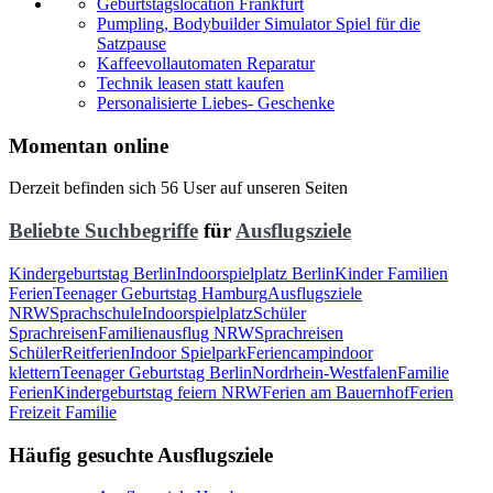
Geburtstagslocation Frankfurt
Pumpling, Bodybuilder Simulator Spiel für die
Satzpause
Kaffeevollautomaten Reparatur
Technik leasen statt kaufen
Personalisierte Liebes- Geschenke
Momentan online
Derzeit befinden sich 56 User auf unseren Seiten
Beliebte Suchbegriffe
für
Ausflugsziele
Kindergeburtstag Berlin
Indoorspielplatz Berlin
Kinder Familien
Ferien
Teenager Geburtstag Hamburg
Ausflugsziele
NRW
Sprachschule
Indoorspielplatz
Schüler
Sprachreisen
Familienausflug NRW
Sprachreisen
Schüler
Reitferien
Indoor Spielpark
Feriencamp
indoor
klettern
Teenager Geburtstag Berlin
Nordrhein-Westfalen
Familie
Ferien
Kindergeburtstag feiern NRW
Ferien am Bauernhof
Ferien
Freizeit Familie
Häufig gesuchte Ausflugsziele