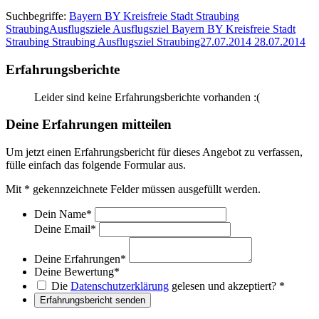
Suchbegriffe:
Bayern
BY
Kreisfreie Stadt Straubing
Straubing
Ausflugsziele
Ausflugsziel Bayern
BY
Kreisfreie Stadt
Straubing
Straubing
Ausflugsziel Straubing27.07.2014
28.07.2014
Erfahrungsberichte
Leider sind keine Erfahrungsberichte vorhanden :(
Deine Erfahrungen mitteilen
Um jetzt einen Erfahrungsbericht für dieses Angebot zu verfassen,
fülle einfach das folgende Formular aus.
Mit
*
gekennzeichnete Felder müssen ausgefüllt werden.
Dein Name
*
Deine Email
*
Deine Erfahrungen
*
Deine Bewertung
*
Die
Datenschutzerklärung
gelesen und akzeptiert?
*
Erfahrungsbericht senden