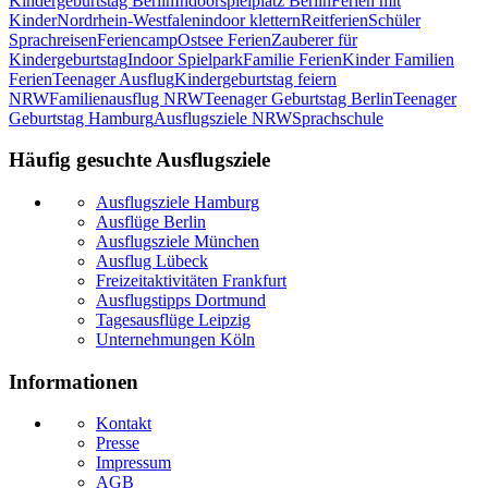
Kindergeburtstag Berlin
Indoorspielplatz Berlin
Ferien mit
Kinder
Nordrhein-Westfalen
indoor klettern
Reitferien
Schüler
Sprachreisen
Feriencamp
Ostsee Ferien
Zauberer für
Kindergeburtstag
Indoor Spielpark
Familie Ferien
Kinder Familien
Ferien
Teenager Ausflug
Kindergeburtstag feiern
NRW
Familienausflug NRW
Teenager Geburtstag Berlin
Teenager
Geburtstag Hamburg
Ausflugsziele NRW
Sprachschule
Häufig gesuchte Ausflugsziele
Ausflugsziele Hamburg
Ausflüge Berlin
Ausflugsziele München
Ausflug Lübeck
Freizeitaktivitäten Frankfurt
Ausflugstipps Dortmund
Tagesausflüge Leipzig
Unternehmungen Köln
Informationen
Kontakt
Presse
Impressum
AGB