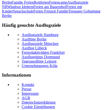
Berlin
Familie Ferien
Reitferien
Feriencamp
Ausflugsziele
NRW
indoor klettern
Ferien am Bauernhof
Ferien mit
Kinder
Sprachschule
Ferien Freizeit Familie
Teenager Geburtstag
Berlin
Häufig gesuchte Ausflugsziele
Ausflugsziele Hamburg
Ausflüge Berlin
Ausflugsziele München
Ausflug Lübeck
Freizeitaktivitäten Frankfurt
Ausflugstipps Dortmund
Tagesausflüge Leipzig
Unternehmungen Köln
Informationen
Kontakt
Presse
Impressum
AGB
Datenschutzerklärung
Cookie Einstellungen