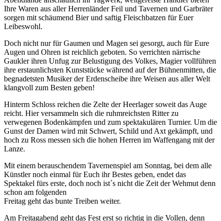
Ihre Waren aus aller Herrenländer Feil und Tavernen und Garbräter
sorgen mit schäumend Bier und saftig Fleischbatzen für Euer
Leibeswohl.
Doch nicht nur für Gaumen und Magen sei gesorgt, auch für Eure
Augen und Ohren ist reichlich geboten. So verrichten närrische
Gaukler ihren Unfug zur Belustigung des Volkes, Magier vollführen
ihre erstaunlichsten Kunststücke während auf der Bühnenmitten, die
begnadetsten Musiker der Erdenscheibe ihre Weisen aus aller Welt
klangvoll zum Besten geben!
Hinterm Schloss reichen die Zelte der Heerlager soweit das Auge
reicht. Hier versammeln sich die ruhmreichsten Ritter zu
verwegenen Bodenkämpfen und zum spektakulären Turnier. Um die
Gunst der Damen wird mit Schwert, Schild und Axt gekämpft, und
hoch zu Ross messen sich die hohen Herren im Waffengang mit der
Lanze.
Mit einem berauschendem Tavernenspiel am Sonntag, bei dem alle
Künstler noch einmal für Euch ihr Bestes geben, endet das
Spektakel fürs erste, doch noch ist´s nicht die Zeit der Wehmut denn
schon am folgenden
Freitag geht das bunte Treiben weiter.
Am Freitagabend geht das Fest erst so richtig in die Vollen, denn