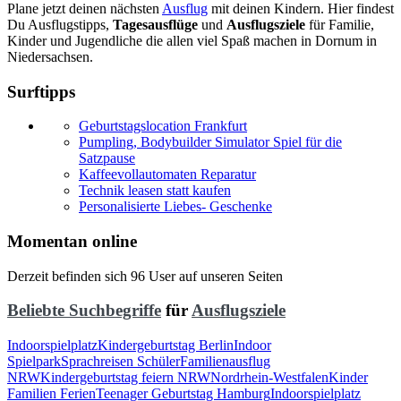
Plane jetzt deinen nächsten
Ausflug
mit deinen Kindern. Hier findest
Du Ausflugstipps,
Tagesausflüge
und
Ausflugsziele
für Familie,
Kinder und Jugendliche die allen viel Spaß machen in Dornum in
Niedersachsen.
Surftipps
Geburtstagslocation Frankfurt
Pumpling, Bodybuilder Simulator Spiel für die
Satzpause
Kaffeevollautomaten Reparatur
Technik leasen statt kaufen
Personalisierte Liebes- Geschenke
Momentan online
Derzeit befinden sich 96 User auf unseren Seiten
Beliebte Suchbegriffe
für
Ausflugsziele
Indoorspielplatz
Kindergeburtstag Berlin
Indoor
Spielpark
Sprachreisen Schüler
Familienausflug
NRW
Kindergeburtstag feiern NRW
Nordrhein-Westfalen
Kinder
Familien Ferien
Teenager Geburtstag Hamburg
Indoorspielplatz