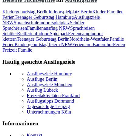
Kindergeburtstag Berlin
Indoorspielplatz Berlin
Kinder Familien
Ferien
Teenager Geburtstag Hamburg
Ausflugsziele
NRW
Sprachschule
Indoorspielplatz
Schüler
Sprachreisen
Familienausflug NRW
Sprachreisen
Schüler
Reitferien
Indoor Spielpark
Feriencamp
indoor
klettern
Teenager Geburtstag Berlin
Nordrhein-Westfalen
Familie
Ferien
Kindergeburtstag feiern NRW
Ferien am Bauernhof
Ferien
Freizeit Familie
Häufig gesuchte Ausflugsziele
Ausflugsziele Hamburg
Ausflüge Berlin
Ausflugsziele München
Ausflug Lübeck
Freizeitaktivitäten Frankfurt
Ausflugstipps Dortmund
Tagesausflüge Leipzig
Unternehmungen Köln
Informationen
Kontakt