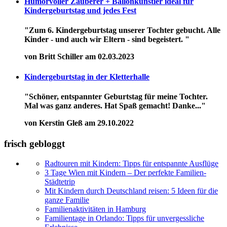
Humorvoller Zauberer + Ballonkünstler ideal für
Kindergeburtstag und jedes Fest
"Zum 6. Kindergeburtstag unserer Tochter gebucht. Alle
Kinder - und auch wir Eltern - sind begeistert. "
von Britt Schiller am 02.03.2023
Kindergeburtstag in der Kletterhalle
"Schöner, entspannter Geburtstag für meine Tochter.
Mal was ganz anderes. Hat Spaß gemacht! Danke..."
von Kerstin Gleß am 29.10.2022
frisch gebloggt
Radtouren mit Kindern: Tipps für entspannte Ausflüge
3 Tage Wien mit Kindern – Der perfekte Familien-
Städtetrip
Mit Kindern durch Deutschland reisen: 5 Ideen für die
ganze Familie
Familienaktivitäten in Hamburg
Familientage in Orlando: Tipps für unvergessliche