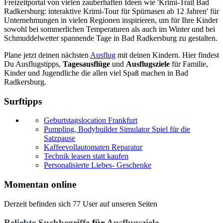
Freizeitportal von vielen zauberhaften Ideen wie 'Krimi-Trail Bad
Radkersburg: interaktive Krimi-Tour für Spürnasen ab 12 Jahren' für
Unternehmungen in vielen Regionen inspirieren, um für Ihre Kinder
sowohl bei sommerlichen Temperaturen als auch im Winter und bei
Schmuddelwetter spannende Tage in Bad Radkersburg zu gestalten.
Plane jetzt deinen nächsten
Ausflug
mit deinen Kindern. Hier findest
Du Ausflugstipps,
Tagesausflüge
und
Ausflugsziele
für Familie,
Kinder und Jugendliche die allen viel Spaß machen in Bad
Radkersburg.
Surftipps
Geburtstagslocation Frankfurt
Pumpling, Bodybuilder Simulator Spiel für die
Satzpause
Kaffeevollautomaten Reparatur
Technik leasen statt kaufen
Personalisierte Liebes- Geschenke
Momentan online
Derzeit befinden sich 77 User auf unseren Seiten
Beliebte Suchbegriffe
für
Ausflugsziele