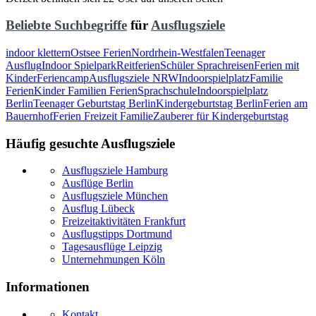
Beliebte Suchbegriffe
für
Ausflugsziele
indoor klettern
Ostsee Ferien
Nordrhein-Westfalen
Teenager
Ausflug
Indoor Spielpark
Reitferien
Schüler Sprachreisen
Ferien mit
Kinder
Feriencamp
Ausflugsziele NRW
Indoorspielplatz
Familie
Ferien
Kinder Familien Ferien
Sprachschule
Indoorspielplatz
Berlin
Teenager Geburtstag Berlin
Kindergeburtstag Berlin
Ferien am
Bauernhof
Ferien Freizeit Familie
Zauberer für Kindergeburtstag
Häufig gesuchte Ausflugsziele
Ausflugsziele Hamburg
Ausflüge Berlin
Ausflugsziele München
Ausflug Lübeck
Freizeitaktivitäten Frankfurt
Ausflugstipps Dortmund
Tagesausflüge Leipzig
Unternehmungen Köln
Informationen
Kontakt