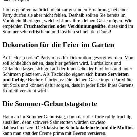
Limos gehören natürlich nicht zur gesunden Ernährung, bei einer
Party dürfen sie aber nicht fehlen. Deshalb sollten Sie bereits im
Vorhinein überlegen, welche Limos Ihre kleinen Gäste mögen. Wir
empfehlen
Fruchtschorlen oder Verdünnungssäfte
, diese sind im
Sommer sehr erfrischend und löschen schnell den Durst!
Dekoration für die Feier im Garten
Auf jeder „coolen“ Party muss für Dekoration gesorgt werden. Man
soll schließlich sehen, dass hier gefeiert wird. Luftballons und
Girlanden lassen sich gut auf der Innenseite der Pavillons und unter
Schirmen platzieren. Als Tischdeko eignen sich
bunte Servietten
und farbige Becher
. Übrigens: Die kleinen Gäste tragen Partyhüte
mit Stolz und können dafür sorgen, dass in jeder Ecke Ihres Gartens
Konfetti verstreut wird!
Die Sommer-Geburtstagstorte
Hat man im Sommer Geburtstag, dann darf die Torte ruhig fruchtig
ausfallen, denn schwere Sahnetorten würden sowieso
dahinschmelzen. Die
klassische Schokoladetorte und die Muffins
kann man statt der Creme prima mit Beeren verzieren.