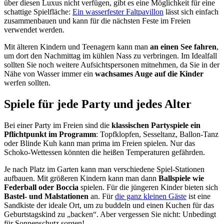
über diesen Luxus nicht verfügen, gibt es eine Möglichkeit für eine
schattige Spielfläche:
Ein wasserfester Faltpavillon
lässt sich einfach
zusammenbauen und kann für die nächsten Feste im Freien
verwendet werden.
Mit älteren Kindern und Teenagern kann man
an einen See fahren
,
um dort den Nachmittag im kühlen Nass zu verbringen. Im Idealfall
sollten Sie noch weitere Aufsichtspersonen mitnehmen, da Sie in der
Nähe von Wasser immer ein
wachsames Auge auf die Kinder
werfen sollten.
Spiele für jede Party und jedes Alter
Bei einer Party im Freien sind die
klassischen Partyspiele ein
Pflichtpunkt im Programm
: Topfklopfen, Sesseltanz, Ballon-Tanz
oder Blinde Kuh kann man prima im Freien spielen. Nur das
Schoko-Wettessen könnten die heißen Temperaturen gefährden.
Je nach Platz im Garten kann man verschiedene Spiel-Stationen
aufbauen. Mit größeren Kindern kann man dann
Ballspiele wie
Federball oder Boccia
spielen. Für die jüngeren Kinder bieten sich
Bastel- und Malstationen
an. Für
die ganz kleinen Gäste
ist eine
Sandkiste der ideale Ort, um zu buddeln und einen Kuchen für das
Geburtstagskind zu „backen“. Aber vergessen Sie nicht: Unbedingt
für Sonnenschutz sorgen!