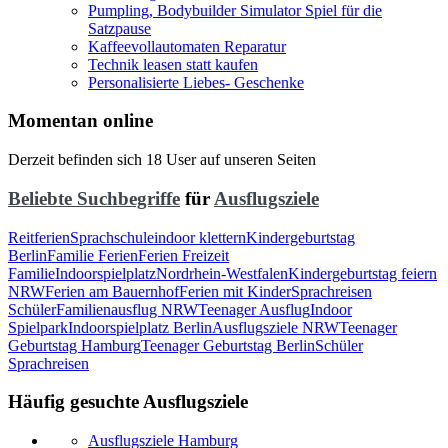
Pumpling, Bodybuilder Simulator Spiel für die
Satzpause
Kaffeevollautomaten Reparatur
Technik leasen statt kaufen
Personalisierte Liebes- Geschenke
Momentan online
Derzeit befinden sich 18 User auf unseren Seiten
Beliebte Suchbegriffe
für
Ausflugsziele
Reitferien
Sprachschule
indoor klettern
Kindergeburtstag
Berlin
Familie Ferien
Ferien Freizeit
Familie
Indoorspielplatz
Nordrhein-Westfalen
Kindergeburtstag feiern
NRW
Ferien am Bauernhof
Ferien mit Kinder
Sprachreisen
Schüler
Familienausflug NRW
Teenager Ausflug
Indoor
Spielpark
Indoorspielplatz Berlin
Ausflugsziele NRW
Teenager
Geburtstag Hamburg
Teenager Geburtstag Berlin
Schüler
Sprachreisen
Häufig gesuchte Ausflugsziele
Ausflugsziele Hamburg