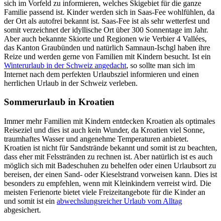
sich im Vorfeld zu informieren, welches Skigebiet für die ganze
Familie passend ist. Kinder werden sich in Saas-Fee wohlfühlen, da
der Ort als autofrei bekannt ist. Saas-Fee ist als sehr wetterfest und
somit verzeichnet der idyllische Ort über 300 Sonnentage im Jahr.
Aber auch bekannte Skiorte und Regionen wie Verbier 4 Vallées,
das Kanton Graubünden und natürlich Samnaun-Ischgl haben ihre
Reize und werden gerne von Familien mit Kindern besucht. Ist ein
Winterurlaub in der Schweiz angedacht
, so sollte man sich im
Internet nach dem perfekten Urlaubsziel informieren und einen
herrlichen Urlaub in der Schweiz verleben.
Sommerurlaub in Kroatien
Immer mehr Familien mit Kindern entdecken Kroatien als optimales
Reiseziel und dies ist auch kein Wunder, da Kroatien viel Sonne,
traumhaftes Wasser und angenehme Temperaturen anbietet.
Kroatien ist nicht für Sandstrände bekannt und somit ist zu beachten,
dass eher mit Felsstränden zu rechnen ist. Aber natürlich ist es auch
möglich sich mit Badeschuhen zu behelfen oder einen Urlaubsort zu
bereisen, der einen Sand- oder Kieselstrand vorweisen kann. Dies ist
besonders zu empfehlen, wenn mit Kleinkindern verreist wird. Die
meisten Ferienorte bietet viele Freizeitangebote für die Kinder an
und somit ist ein
abwechslungsreicher Urlaub vom Alltag
abgesichert.