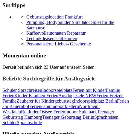
Surftipps
Geburtstagslocation Frankfurt
Pumpling, Bodybuilder Simulator Spiel für die
Satzpause
Kaffeevollautomaten Reparatur
Technik leasen statt kaufen
Personalisierte Liebes- Geschenke
Momentan online
Derzeit befinden sich 23 User auf unseren Seiten
Beliebte Suchbegriffe
für
Ausflugsziele
Schüler Sprachreisen
Indoorspielplatz
Ferien mit Kinder
Familie
Ferien
Kinder Familien Ferien
Ausflugsziele NRW
Ferien Freizeit
Familie
Zauberer für Kindergeburtstag
Indoorspielplatz Berlin
Ferien
am Bauernhof
Feriencamp
indoor klettern
Nordrhein-
Westfalen
Reitferien
Ostsee Ferien
Indoor Spielpark
Teenager
Geburtstag Hamburg
Teenager Geburtstag Berlin
Sprachreisen
Schüler
Sprachschule