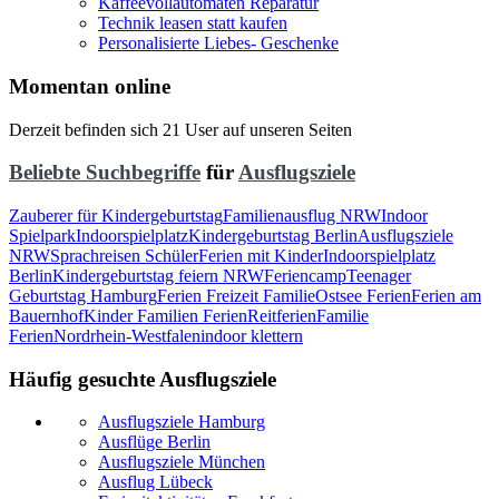
Kaffeevollautomaten Reparatur
Technik leasen statt kaufen
Personalisierte Liebes- Geschenke
Momentan online
Derzeit befinden sich 21 User auf unseren Seiten
Beliebte Suchbegriffe
für
Ausflugsziele
Zauberer für Kindergeburtstag
Familienausflug NRW
Indoor
Spielpark
Indoorspielplatz
Kindergeburtstag Berlin
Ausflugsziele
NRW
Sprachreisen Schüler
Ferien mit Kinder
Indoorspielplatz
Berlin
Kindergeburtstag feiern NRW
Feriencamp
Teenager
Geburtstag Hamburg
Ferien Freizeit Familie
Ostsee Ferien
Ferien am
Bauernhof
Kinder Familien Ferien
Reitferien
Familie
Ferien
Nordrhein-Westfalen
indoor klettern
Häufig gesuchte Ausflugsziele
Ausflugsziele Hamburg
Ausflüge Berlin
Ausflugsziele München
Ausflug Lübeck