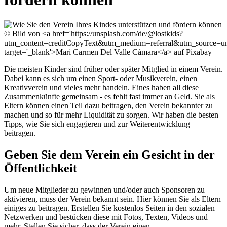
© Bild von <a href='https://unsplash.com/de/@lostkids?
utm_content=creditCopyText&utm_medium=referral&utm_source=un
target='_blank'>Mari Carmen Del Valle Cámara</a> auf Pixabay
Die meisten Kinder sind früher oder später Mitglied in einem Verein.
Dabei kann es sich um einen Sport- oder Musikverein, einen
Kreativverein und vieles mehr handeln. Eines haben all diese
Zusammenkünfte gemeinsam - es fehlt fast immer an Geld. Sie als
Eltern können einen Teil dazu beitragen, den Verein bekannter zu
machen und so für mehr Liquidität zu sorgen. Wir haben die besten
Tipps, wie Sie sich engagieren und zur Weiterentwicklung
beitragen.
Geben Sie dem Verein ein Gesicht in der
Öffentlichkeit
Um neue Mitglieder zu gewinnen und/oder auch Sponsoren zu
aktivieren, muss der Verein bekannt sein. Hier können Sie als Eltern
einiges zu beitragen. Erstellen Sie kostenlos Seiten in den sozialen
Netzwerken und bestücken diese mit Fotos, Texten, Videos und
mehr. Stellen Sie sicher, dass der Verein einen