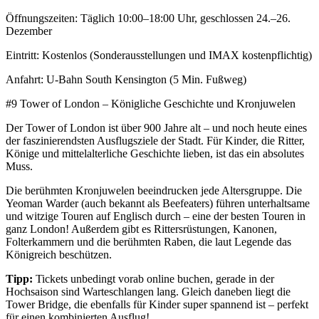
Öffnungszeiten: Täglich 10:00–18:00 Uhr, geschlossen 24.–26.
Dezember
Eintritt: Kostenlos (Sonderausstellungen und IMAX kostenpflichtig)
Anfahrt: U-Bahn South Kensington (5 Min. Fußweg)
#9 Tower of London – Königliche Geschichte und Kronjuwelen
Der Tower of London ist über 900 Jahre alt – und noch heute eines
der faszinierendsten Ausflugsziele der Stadt. Für Kinder, die Ritter,
Könige und mittelalterliche Geschichte lieben, ist das ein absolutes
Muss.
Die berühmten Kronjuwelen beeindrucken jede Altersgruppe. Die
Yeoman Warder (auch bekannt als Beefeaters) führen unterhaltsame
und witzige Touren auf Englisch durch – eine der besten Touren in
ganz London! Außerdem gibt es Rittersrüstungen, Kanonen,
Folterkammern und die berühmten Raben, die laut Legende das
Königreich beschützen.
Tipp:
Tickets unbedingt vorab online buchen, gerade in der
Hochsaison sind Warteschlangen lang. Gleich daneben liegt die
Tower Bridge, die ebenfalls für Kinder super spannend ist – perfekt
für einen kombinierten Ausflug!