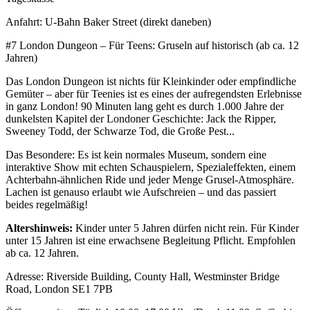
Anfahrt: U-Bahn Baker Street (direkt daneben)
#7 London Dungeon – Für Teens: Gruseln auf historisch (ab ca. 12
Jahren)
Das London Dungeon ist nichts für Kleinkinder oder empfindliche
Gemüter – aber für Teenies ist es eines der aufregendsten Erlebnisse
in ganz London! 90 Minuten lang geht es durch 1.000 Jahre der
dunkelsten Kapitel der Londoner Geschichte: Jack the Ripper,
Sweeney Todd, der Schwarze Tod, die Große Pest...
Das Besondere: Es ist kein normales Museum, sondern eine
interaktive Show mit echten Schauspielern, Spezialeffekten, einem
Achterbahn-ähnlichen Ride und jeder Menge Grusel-Atmosphäre.
Lachen ist genauso erlaubt wie Aufschreien – und das passiert
beides regelmäßig!
Altershinweis:
Kinder unter 5 Jahren dürfen nicht rein. Für Kinder
unter 15 Jahren ist eine erwachsene Begleitung Pflicht. Empfohlen
ab ca. 12 Jahren.
Adresse: Riverside Building, County Hall, Westminster Bridge
Road, London SE1 7PB