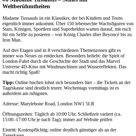
Weltberühmtheiten
Madame Tussauds ist ein Klassiker, der bei Kindern und Teens
eigentlich immer ankommt. Über 150 lebensechte Wachsfiguren von
Stars, Königen, Sportlern und Superhelden warten darauf, mit euch
für ein Selfie zu posieren – von König Charles über Beyoncé bis zu
Iron Man.
Auf drei Etagen und in 8 verschiedenen Themenzonen gibt es
immer was Neues zu entdecken. Besonders beliebt: die Spirit of
London-Fahrt durch die Geschichte der Stadt und das Marvel
Universe 4D-Kino mit Windmaschinen und Wassereffekten. Das
macht richtig Spaß!
Tipp:
Online buchen lohnt sich besonders hier – die Tickets an der
Tageskasse sind deutlich teurer. Wochentags vormittags ist es
außerdem am ruhigsten.
Adresse: Marylebone Road, London NW1 5LR
Öffnungszeiten: Täglich ab 10:00 Uhr, Schließzeit variiert (ca.
15:00–17:00 Uhr je nach Tag); immer auf Website prüfen
Eintritt: Kostenpflichtig; online deutlich günstiger als an der
Tageskasse