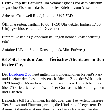
Extra-Tipp für Familien:
Im Sommer gibt es vor dem Museum
sogar eine Eisbahn – das ist ein tolles Erlebnis zum Abschluss!
Adresse: Cromwell Road, London SW7 5BD
Öffnungszeiten: Täglich 10:00–17:50 Uhr (letzter Einlass 17:30
Uhr), geschlossen 24.–26. Dezember
Eintritt: Kostenlos (Sonderausstellungen können kostenpflichtig
sein)
Anfahrt: U-Bahn South Kensington (4 Min. Fußweg)
#3 ZSL London Zoo – Tierisches Abenteuer mitten
in der City
Der
Londoner Zoo
liegt mitten im wunderschönen Regent's Park
und ist einer der ältesten wissenschaftlichen Zoos der Welt – seit
1828 bringt er Menschen und Tiere zusammen. Heute leben hier
über 750 Tierarten, von Löwen über Gorillas bis hin zu Pinguinen
und Giraffen.
Besonders toll für Familien: Es gibt über den Tag verteilt mehrere
Tier-Shows und Fütterungszeiten, die Kinder total begeistern. Das
Animal Adventure ist ein Streichelzoo-Bereich speziell für die