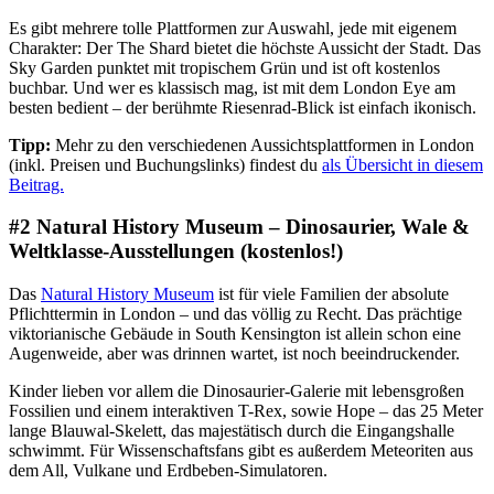
Es gibt mehrere tolle Plattformen zur Auswahl, jede mit eigenem
Charakter: Der The Shard bietet die höchste Aussicht der Stadt. Das
Sky Garden punktet mit tropischem Grün und ist oft kostenlos
buchbar. Und wer es klassisch mag, ist mit dem London Eye am
besten bedient – der berühmte Riesenrad-Blick ist einfach ikonisch.
Tipp:
Mehr zu den verschiedenen Aussichtsplattformen in London
(inkl. Preisen und Buchungslinks) findest du
als Übersicht in diesem
Beitrag.
#2 Natural History Museum – Dinosaurier, Wale &
Weltklasse-Ausstellungen (kostenlos!)
Das
Natural History Museum
ist für viele Familien der absolute
Pflichttermin in London – und das völlig zu Recht. Das prächtige
viktorianische Gebäude in South Kensington ist allein schon eine
Augenweide, aber was drinnen wartet, ist noch beeindruckender.
Kinder lieben vor allem die Dinosaurier-Galerie mit lebensgroßen
Fossilien und einem interaktiven T-Rex, sowie Hope – das 25 Meter
lange Blauwal-Skelett, das majestätisch durch die Eingangshalle
schwimmt. Für Wissenschaftsfans gibt es außerdem Meteoriten aus
dem All, Vulkane und Erdbeben-Simulatoren.