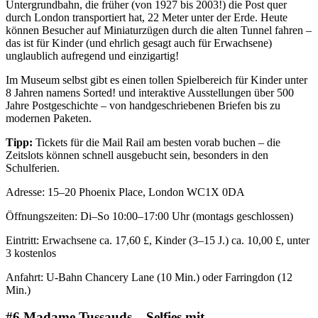
Untergrundbahn, die früher (von 1927 bis 2003!) die Post quer
durch London transportiert hat, 22 Meter unter der Erde. Heute
können Besucher auf Miniaturzügen durch die alten Tunnel fahren –
das ist für Kinder (und ehrlich gesagt auch für Erwachsene)
unglaublich aufregend und einzigartig!
Im Museum selbst gibt es einen tollen Spielbereich für Kinder unter
8 Jahren namens Sorted! und interaktive Ausstellungen über 500
Jahre Postgeschichte – von handgeschriebenen Briefen bis zu
modernen Paketen.
Tipp:
Tickets für die Mail Rail am besten vorab buchen – die
Zeitslots können schnell ausgebucht sein, besonders in den
Schulferien.
Adresse: 15–20 Phoenix Place, London WC1X 0DA
Öffnungszeiten: Di–So 10:00–17:00 Uhr (montags geschlossen)
Eintritt: Erwachsene ca. 17,60 £, Kinder (3–15 J.) ca. 10,00 £, unter
3 kostenlos
Anfahrt: U-Bahn Chancery Lane (10 Min.) oder Farringdon (12
Min.)
#6 Madame Tussauds – Selfies mit