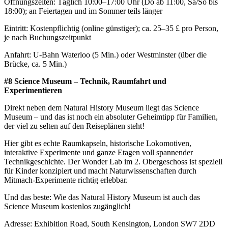
Öffnungszeiten: Täglich 10:00–17:00 Uhr (Do ab 11:00, Sa/So bis
18:00); an Feiertagen und im Sommer teils länger
Eintritt: Kostenpflichtig (online günstiger); ca. 25–35 £ pro Person,
je nach Buchungszeitpunkt
Anfahrt: U-Bahn Waterloo (5 Min.) oder Westminster (über die
Brücke, ca. 5 Min.)
#8 Science Museum – Technik, Raumfahrt und
Experimentieren
Direkt neben dem Natural History Museum liegt das Science
Museum – und das ist noch ein absoluter Geheimtipp für Familien,
der viel zu selten auf den Reiseplänen steht!
Hier gibt es echte Raumkapseln, historische Lokomotiven,
interaktive Experimente und ganze Etagen voll spannender
Technikgeschichte. Der Wonder Lab im 2. Obergeschoss ist speziell
für Kinder konzipiert und macht Naturwissenschaften durch
Mitmach-Experimente richtig erlebbar.
Und das beste: Wie das Natural History Museum ist auch das
Science Museum kostenlos zugänglich!
Adresse: Exhibition Road, South Kensington, London SW7 2DD