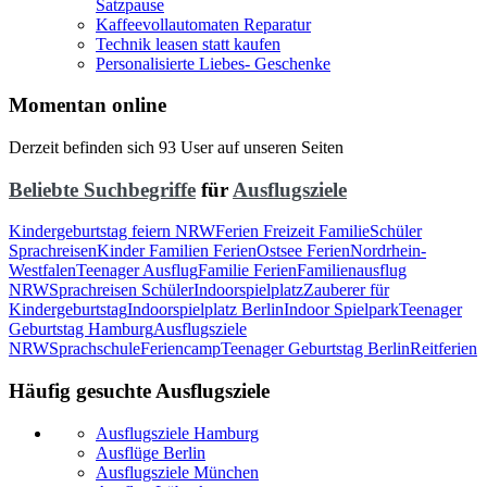
Satzpause
Kaffeevollautomaten Reparatur
Technik leasen statt kaufen
Personalisierte Liebes- Geschenke
Momentan online
Derzeit befinden sich 93 User auf unseren Seiten
Beliebte Suchbegriffe
für
Ausflugsziele
Kindergeburtstag feiern NRW
Ferien Freizeit Familie
Schüler
Sprachreisen
Kinder Familien Ferien
Ostsee Ferien
Nordrhein-
Westfalen
Teenager Ausflug
Familie Ferien
Familienausflug
NRW
Sprachreisen Schüler
Indoorspielplatz
Zauberer für
Kindergeburtstag
Indoorspielplatz Berlin
Indoor Spielpark
Teenager
Geburtstag Hamburg
Ausflugsziele
NRW
Sprachschule
Feriencamp
Teenager Geburtstag Berlin
Reitferien
Häufig gesuchte Ausflugsziele
Ausflugsziele Hamburg
Ausflüge Berlin
Ausflugsziele München