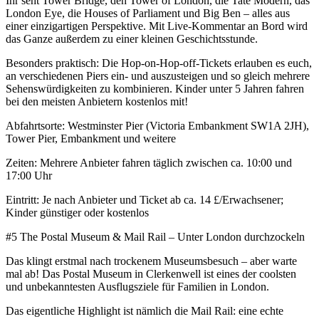
Ihr seht Tower Bridge, den Tower of London, die Tate Modern, das
London Eye, die Houses of Parliament und Big Ben – alles aus
einer einzigartigen Perspektive. Mit Live-Kommentar an Bord wird
das Ganze außerdem zu einer kleinen Geschichtsstunde.
Besonders praktisch: Die Hop-on-Hop-off-Tickets erlauben es euch,
an verschiedenen Piers ein- und auszusteigen und so gleich mehrere
Sehenswürdigkeiten zu kombinieren. Kinder unter 5 Jahren fahren
bei den meisten Anbietern kostenlos mit!
Abfahrtsorte: Westminster Pier (Victoria Embankment SW1A 2JH),
Tower Pier, Embankment und weitere
Zeiten: Mehrere Anbieter fahren täglich zwischen ca. 10:00 und
17:00 Uhr
Eintritt: Je nach Anbieter und Ticket ab ca. 14 £/Erwachsener;
Kinder günstiger oder kostenlos
#5 The Postal Museum & Mail Rail – Unter London durchzockeln
Das klingt erstmal nach trockenem Museumsbesuch – aber warte
mal ab! Das Postal Museum in Clerkenwell ist eines der coolsten
und unbekanntesten Ausflugsziele für Familien in London.
Das eigentliche Highlight ist nämlich die Mail Rail: eine echte