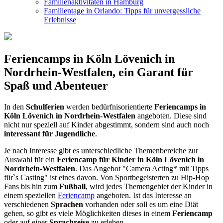
Familienaktivitäten in Hamburg
Familientage in Orlando: Tipps für unvergessliche
Erlebnisse
Feriencamps in Köln Lövenich in
Nordrhein-Westfalen, ein Garant für
Spaß und Abenteuer
In den
Schulferien
werden bedürfnisorientierte
Feriencamps in
Köln Lövenich in Nordrhein-Westfalen
angeboten. Diese sind
nicht nur speziell auf Kinder abgestimmt, sondern sind auch noch
interessant für Jugendliche
.
Je nach Interesse gibt es unterschiedliche Themenbereiche zur
Auswahl für ein
Feriencamp für Kinder in Köln Lövenich in
Nordrhein-Westfalen
. Das Angebot "Camera Acting* mit Tipps
für`s Casting" ist eines davon. Von Sportbegeisterten zu Hip-Hop
Fans bis hin zum
Fußball
, wird jedes Themengebiet der Kinder in
einem speziellen
Feriencamp
angeboten. Ist das Interesse an
verschiedenen
Sprachen
vorhanden oder soll es um eine Diät
gehen, so gibt es viele Möglichkeiten dieses in einem
Feriencamp
oder auf einer
Sprachreise
zu erleben.