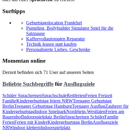
Surftipps
Geburtstagslocation Frankfurt
Pumpling, Bodybuilder Simulator Spiel für die
Satzpause
Kaffeevollautomaten Reparatur
Technik leasen statt kaufen
Personalisierte Liebes- Geschenke
Momentan online
Derzeit befinden sich 71 User auf unseren Seiten
Beliebte Suchbegriffe
für
Ausflugsziele
Schüler Sprachreisen
Sprachschule
Reitferien
Ferien Freizeit
Familie
Kindergeburtstag feiern NRW
Teenager Geburtstag
Berlin
Teenager Geburtstag Hamburg
Teenager Ausflug
Zauberer für
Kindergeburtstag
Indoor Spielpark
Nordrhein-Westfalen
Ferien am
Bauernhof
Indoorspielplatz Berlin
Sprachreisen Schüler
Familie
Ferien
Ferien mit Kinder
Kindergeburtstag Berlin
Ausflugsziele
NRW
indoor klettern
Indoorspielplatz