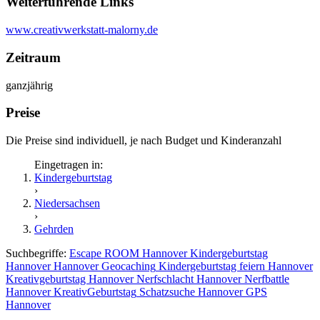
Weiterführende Links
www.creativwerkstatt-malorny.de
Zeitraum
ganzjährig
Preise
Die Preise sind individuell, je nach Budget und Kinderanzahl
Eingetragen in:
Kindergeburtstag
›
Niedersachsen
›
Gehrden
Suchbegriffe:
Escape ROOM Hannover
Kindergeburtstag
Hannover
Hannover Geocaching
Kindergeburtstag feiern Hannover
Kreativgeburtstag Hannover
Nerfschlacht Hannover
Nerfbattle
Hannover
KreativGeburtstag
Schatzsuche Hannover
GPS
Hannover