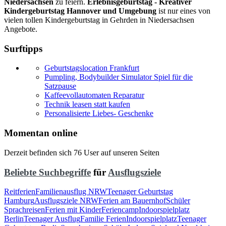
Niedersachsen
zu feiern.
Erlebnisgeburtstag - Kreativer
Kindergeburtstag Hannover und Umgebung
ist nur eines von
vielen tollen Kindergeburtstag in Gehrden in Niedersachsen
Angebote.
Surftipps
Geburtstagslocation Frankfurt
Pumpling, Bodybuilder Simulator Spiel für die
Satzpause
Kaffeevollautomaten Reparatur
Technik leasen statt kaufen
Personalisierte Liebes- Geschenke
Momentan online
Derzeit befinden sich 76 User auf unseren Seiten
Beliebte Suchbegriffe
für
Ausflugsziele
Reitferien
Familienausflug NRW
Teenager Geburtstag
Hamburg
Ausflugsziele NRW
Ferien am Bauernhof
Schüler
Sprachreisen
Ferien mit Kinder
Feriencamp
Indoorspielplatz
Berlin
Teenager Ausflug
Familie Ferien
Indoorspielplatz
Teenager