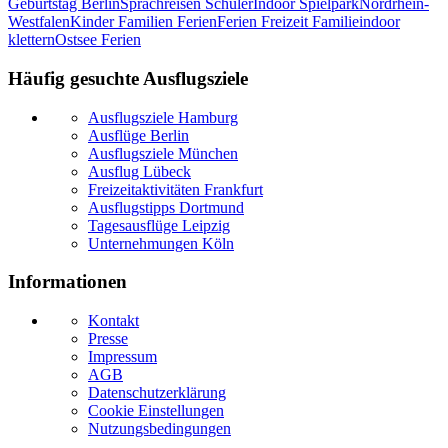
Geburtstag Berlin
Sprachreisen Schüler
Indoor Spielpark
Nordrhein-
Westfalen
Kinder Familien Ferien
Ferien Freizeit Familie
indoor
klettern
Ostsee Ferien
Häufig gesuchte Ausflugsziele
Ausflugsziele Hamburg
Ausflüge Berlin
Ausflugsziele München
Ausflug Lübeck
Freizeitaktivitäten Frankfurt
Ausflugstipps Dortmund
Tagesausflüge Leipzig
Unternehmungen Köln
Informationen
Kontakt
Presse
Impressum
AGB
Datenschutzerklärung
Cookie Einstellungen
Nutzungsbedingungen