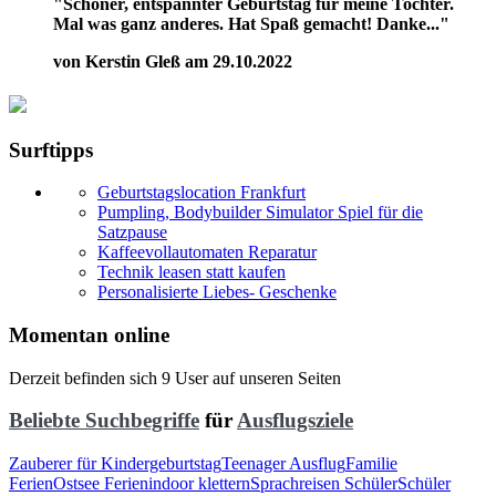
"Schöner, entspannter Geburtstag für meine Tochter.
Mal was ganz anderes. Hat Spaß gemacht! Danke..."
von Kerstin Gleß am 29.10.2022
Surftipps
Geburtstagslocation Frankfurt
Pumpling, Bodybuilder Simulator Spiel für die
Satzpause
Kaffeevollautomaten Reparatur
Technik leasen statt kaufen
Personalisierte Liebes- Geschenke
Momentan online
Derzeit befinden sich 9 User auf unseren Seiten
Beliebte Suchbegriffe
für
Ausflugsziele
Zauberer für Kindergeburtstag
Teenager Ausflug
Familie
Ferien
Ostsee Ferien
indoor klettern
Sprachreisen Schüler
Schüler