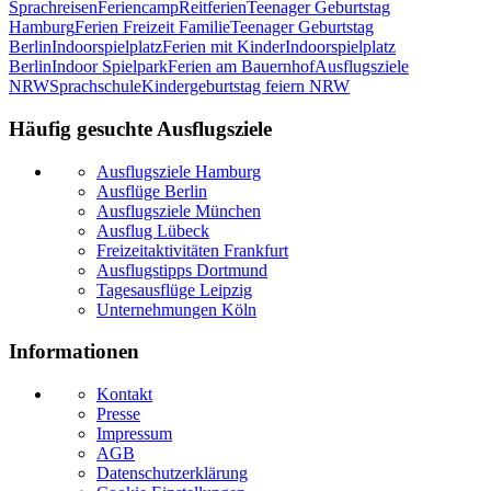
Sprachreisen
Feriencamp
Reitferien
Teenager Geburtstag
Hamburg
Ferien Freizeit Familie
Teenager Geburtstag
Berlin
Indoorspielplatz
Ferien mit Kinder
Indoorspielplatz
Berlin
Indoor Spielpark
Ferien am Bauernhof
Ausflugsziele
NRW
Sprachschule
Kindergeburtstag feiern NRW
Häufig gesuchte Ausflugsziele
Ausflugsziele Hamburg
Ausflüge Berlin
Ausflugsziele München
Ausflug Lübeck
Freizeitaktivitäten Frankfurt
Ausflugstipps Dortmund
Tagesausflüge Leipzig
Unternehmungen Köln
Informationen
Kontakt
Presse
Impressum
AGB
Datenschutzerklärung