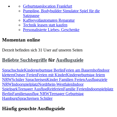
Geburtstagslocation Frankfurt
Pumpling, Bodybuilder Simulator Spiel für die
Satzpause
Kaffeevollautomaten Reparatur
Technik leasen statt kaufen
Personalisierte Liebes- Geschenke
Momentan online
Derzeit befinden sich 31 User auf unseren Seiten
Beliebte Suchbegriffe
für
Ausflugsziele
Sprachschule
Kindergeburtstag Berlin
Ferien am Bauernhof
indoor
klettern
Ostsee Ferien
Ferien mit Kinder
Kindergeburtstag feiern
NRW
Schüler Sprachreisen
Kinder Familien Ferien
Ausflugsziele
NRW
Indoorspielplatz
Nordrhein-Westfalen
Indoor
Spielpark
Teenager Ausflug
Reitferien
Familie Ferien
Indoorspielplatz
Berlin
Familienausflug NRW
Teenager Geburtstag
Hamburg
Sprachreisen Schüler
Häufig gesuchte Ausflugsziele