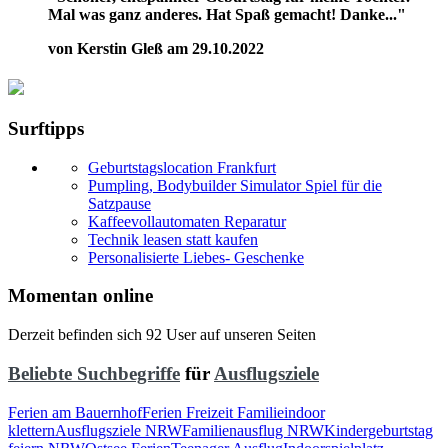
Mal was ganz anderes. Hat Spaß gemacht! Danke..."
von Kerstin Gleß am 29.10.2022
Surftipps
Geburtstagslocation Frankfurt
Pumpling, Bodybuilder Simulator Spiel für die
Satzpause
Kaffeevollautomaten Reparatur
Technik leasen statt kaufen
Personalisierte Liebes- Geschenke
Momentan online
Derzeit befinden sich 92 User auf unseren Seiten
Beliebte Suchbegriffe
für
Ausflugsziele
Ferien am Bauernhof
Ferien Freizeit Familie
indoor
klettern
Ausflugsziele NRW
Familienausflug NRW
Kindergeburtstag