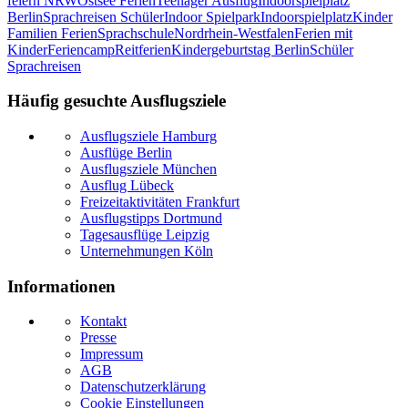
feiern NRW
Ostsee Ferien
Teenager Ausflug
Indoorspielplatz
Berlin
Sprachreisen Schüler
Indoor Spielpark
Indoorspielplatz
Kinder
Familien Ferien
Sprachschule
Nordrhein-Westfalen
Ferien mit
Kinder
Feriencamp
Reitferien
Kindergeburtstag Berlin
Schüler
Sprachreisen
Häufig gesuchte Ausflugsziele
Ausflugsziele Hamburg
Ausflüge Berlin
Ausflugsziele München
Ausflug Lübeck
Freizeitaktivitäten Frankfurt
Ausflugstipps Dortmund
Tagesausflüge Leipzig
Unternehmungen Köln
Informationen
Kontakt
Presse
Impressum
AGB
Datenschutzerklärung
Cookie Einstellungen