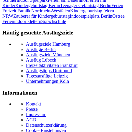
Schüler
Indoor Spielpark
Ferien am Bauernhof
Ferien mit
Kinder
Kindergeburtstag Berlin
Teenager Geburtstag Berlin
Ferien
Freizeit Familie
Nordrhein-Westfalen
Kindergeburtstag feiern
NRW
Zauberer für Kindergeburtstag
Indoorspielplatz Berlin
Ostsee
Ferien
indoor klettern
Sprachschule
Häufig gesuchte Ausflugsziele
Ausflugsziele Hamburg
Ausflüge Berlin
Ausflugsziele München
Ausflug Lübeck
Freizeitaktivitäten Frankfurt
Ausflugstipps Dortmund
Tagesausflüge Leipzig
Unternehmungen Köln
Informationen
Kontakt
Presse
Impressum
AGB
Datenschutzerklärung
Cookie Einstellungen