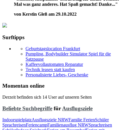
Mal was ganz anderes. Hat Spaß gemacht! Danke..."
von Kerstin Gleß am 29.10.2022
Surftipps
Geburtstagslocation Frankfurt
Pumpling, Bodybuilder Simulator Spiel für die
Satzpause
Kaffeevollautomaten Reparatur
Technik leasen statt kaufen
Personalisierte Liebes- Geschenke
Momentan online
Derzeit befinden sich 14 User auf unseren Seiten
Beliebte Suchbegriffe
für
Ausflugsziele
Indoorspielplatz
Ausflugsziele NRW
Familie Ferien
Schüler
Sprachreisen
Feriencamp
Familienausflug NRW
Sprachreisen