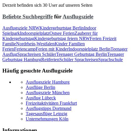
Derzeit befinden sich 30 User auf unseren Seiten
Beliebte Suchbegriffe
für
Ausflugsziele
Ausflugsziele NRW
Kindergeburtstag Berlin
Indoor
Spielpark
Indoorspielplatz
Ostsee Ferien
Zauberer für
Kindergeburtstag
Kindergeburtstag feiern NRW
Ferien Freizeit
Familie
Nordrhein-Westfalen
Kinder Familien
Ferien
Feriencamp
Ferien mit Kinder
Indoorspielplatz Berlin
Teenager
Ausflug
Sprachreisen Schüler
Teenager Geburtstag Berlin
Teenager
Geburtstag Hamburg
Reitferien
Schüler Sprachreisen
Sprachschule
Häufig gesuchte Ausflugsziele
Ausflugsziele Hamburg
Ausflüge Berlin
Ausflugsziele München
Ausflug Lübeck
Freizeitaktivitäten Frankfurt
Ausflugstipps Dortmund
Tagesausflüge Leipzig
Unternehmungen Köln
Informationen