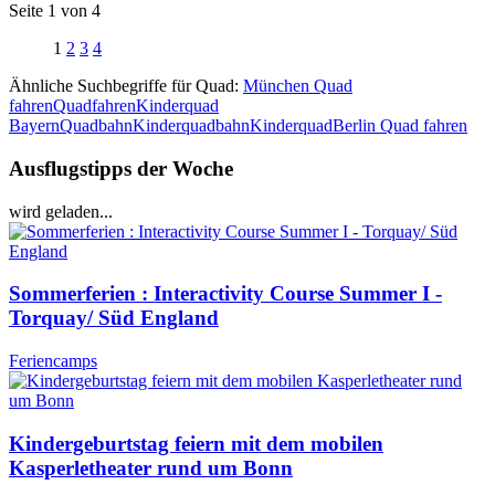
Seite 1 von 4
1
2
3
4
Ähnliche Suchbegriffe für Quad:
München Quad
fahren
Quadfahren
Kinderquad
Bayern
Quadbahn
Kinderquadbahn
Kinderquad
Berlin Quad fahren
Ausflugstipps der Woche
wird geladen...
Sommerferien : Interactivity Course Summer I -
Torquay/ Süd England
Feriencamps
Kindergeburtstag feiern mit dem mobilen
Kasperletheater rund um Bonn