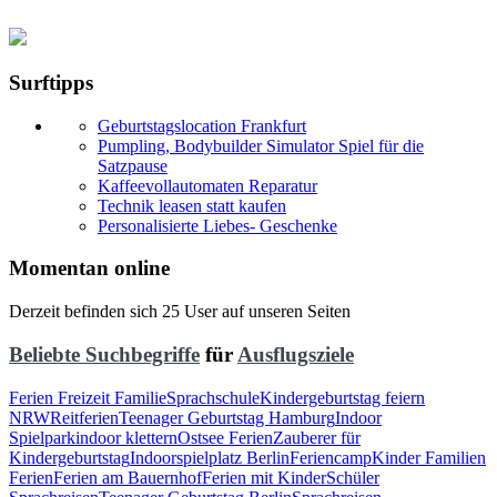
Surftipps
Geburtstagslocation Frankfurt
Pumpling, Bodybuilder Simulator Spiel für die
Satzpause
Kaffeevollautomaten Reparatur
Technik leasen statt kaufen
Personalisierte Liebes- Geschenke
Momentan online
Derzeit befinden sich 25 User auf unseren Seiten
Beliebte Suchbegriffe
für
Ausflugsziele
Ferien Freizeit Familie
Sprachschule
Kindergeburtstag feiern
NRW
Reitferien
Teenager Geburtstag Hamburg
Indoor
Spielpark
indoor klettern
Ostsee Ferien
Zauberer für
Kindergeburtstag
Indoorspielplatz Berlin
Feriencamp
Kinder Familien
Ferien
Ferien am Bauernhof
Ferien mit Kinder
Schüler