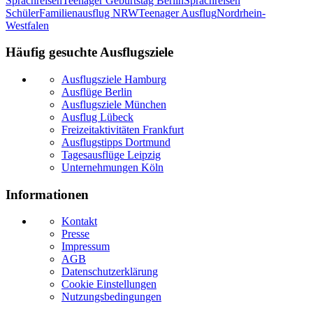
Sprachreisen
Teenager Geburtstag Berlin
Sprachreisen
Schüler
Familienausflug NRW
Teenager Ausflug
Nordrhein-
Westfalen
Häufig gesuchte Ausflugsziele
Ausflugsziele Hamburg
Ausflüge Berlin
Ausflugsziele München
Ausflug Lübeck
Freizeitaktivitäten Frankfurt
Ausflugstipps Dortmund
Tagesausflüge Leipzig
Unternehmungen Köln
Informationen
Kontakt
Presse
Impressum
AGB
Datenschutzerklärung
Cookie Einstellungen
Nutzungsbedingungen