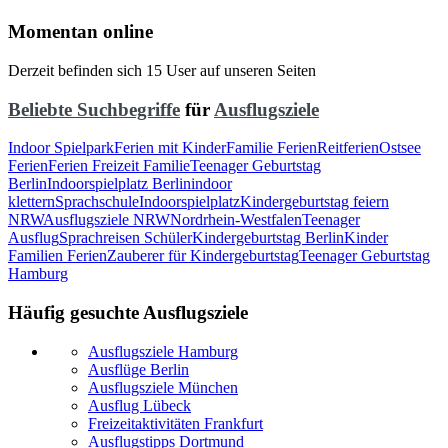
Momentan online
Derzeit befinden sich 15 User auf unseren Seiten
Beliebte Suchbegriffe
für
Ausflugsziele
Indoor Spielpark
Ferien mit Kinder
Familie Ferien
Reitferien
Ostsee
Ferien
Ferien Freizeit Familie
Teenager Geburtstag
Berlin
Indoorspielplatz Berlin
indoor
klettern
Sprachschule
Indoorspielplatz
Kindergeburtstag feiern
NRW
Ausflugsziele NRW
Nordrhein-Westfalen
Teenager
Ausflug
Sprachreisen Schüler
Kindergeburtstag Berlin
Kinder
Familien Ferien
Zauberer für Kindergeburtstag
Teenager Geburtstag
Hamburg
Häufig gesuchte Ausflugsziele
Ausflugsziele Hamburg
Ausflüge Berlin
Ausflugsziele München
Ausflug Lübeck
Freizeitaktivitäten Frankfurt
Ausflugstipps Dortmund