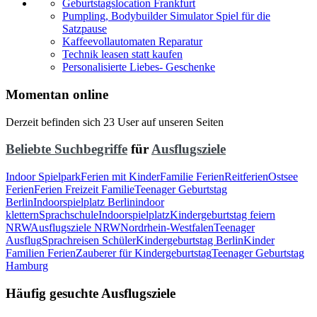
Geburtstagslocation Frankfurt
Pumpling, Bodybuilder Simulator Spiel für die
Satzpause
Kaffeevollautomaten Reparatur
Technik leasen statt kaufen
Personalisierte Liebes- Geschenke
Momentan online
Derzeit befinden sich 23 User auf unseren Seiten
Beliebte Suchbegriffe
für
Ausflugsziele
Indoor Spielpark
Ferien mit Kinder
Familie Ferien
Reitferien
Ostsee
Ferien
Ferien Freizeit Familie
Teenager Geburtstag
Berlin
Indoorspielplatz Berlin
indoor
klettern
Sprachschule
Indoorspielplatz
Kindergeburtstag feiern
NRW
Ausflugsziele NRW
Nordrhein-Westfalen
Teenager
Ausflug
Sprachreisen Schüler
Kindergeburtstag Berlin
Kinder
Familien Ferien
Zauberer für Kindergeburtstag
Teenager Geburtstag
Hamburg
Häufig gesuchte Ausflugsziele