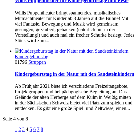
Willis Puppentheater für Kindergeburtstage und Feste
Willis Puppentheater bringt spannendes, musikalisches
Mitmachtheater für Kinder ab 3 Jahren auf die Bühne! Mit
viel Fantasie, Bewegung und Musik wird gemeinsam
gesungen, gezaubert, gebacken (natürlich nur in der
Vorstellung!) und auch mal ein frecher Schurke besiegt. Jedes
Stück wird zum...
Kindergeburtstag
01796
Struppen
Kindergeburtstag in der Natur mit den Sandsteinkindern
Ab Frühjahr 2021 biete ich verschiedene Freizeitangebote,
Projektgruppen und heilpädagogische Begleitung an. Das
Gelände der alten Herberge auf dem Kulm in Weißig mitten
in der Sächsischen Schweiz bietet viel Platz zum spielen und
entdecken. Es gibt eine große Spiel- und Zeltwiese, einen...
Seite 4 von 8
1
2
3
4
5
6
7
8