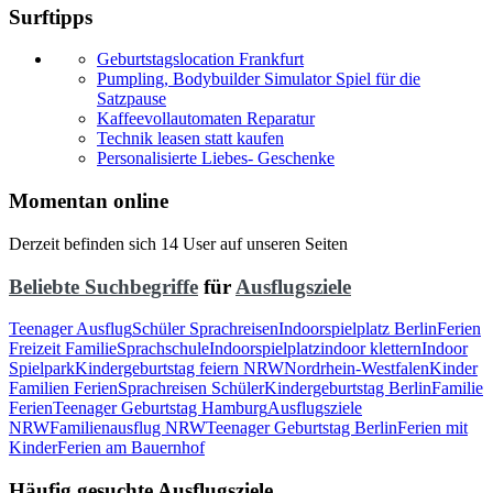
Surftipps
Geburtstagslocation Frankfurt
Pumpling, Bodybuilder Simulator Spiel für die
Satzpause
Kaffeevollautomaten Reparatur
Technik leasen statt kaufen
Personalisierte Liebes- Geschenke
Momentan online
Derzeit befinden sich 14 User auf unseren Seiten
Beliebte Suchbegriffe
für
Ausflugsziele
Teenager Ausflug
Schüler Sprachreisen
Indoorspielplatz Berlin
Ferien
Freizeit Familie
Sprachschule
Indoorspielplatz
indoor klettern
Indoor
Spielpark
Kindergeburtstag feiern NRW
Nordrhein-Westfalen
Kinder
Familien Ferien
Sprachreisen Schüler
Kindergeburtstag Berlin
Familie
Ferien
Teenager Geburtstag Hamburg
Ausflugsziele
NRW
Familienausflug NRW
Teenager Geburtstag Berlin
Ferien mit
Kinder
Ferien am Bauernhof
Häufig gesuchte Ausflugsziele