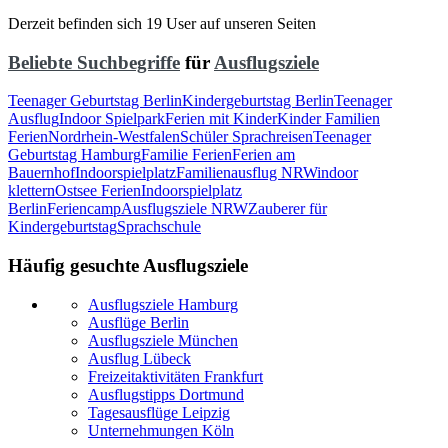
Derzeit befinden sich 19 User auf unseren Seiten
Beliebte Suchbegriffe
für
Ausflugsziele
Teenager Geburtstag Berlin
Kindergeburtstag Berlin
Teenager
Ausflug
Indoor Spielpark
Ferien mit Kinder
Kinder Familien
Ferien
Nordrhein-Westfalen
Schüler Sprachreisen
Teenager
Geburtstag Hamburg
Familie Ferien
Ferien am
Bauernhof
Indoorspielplatz
Familienausflug NRW
indoor
klettern
Ostsee Ferien
Indoorspielplatz
Berlin
Feriencamp
Ausflugsziele NRW
Zauberer für
Kindergeburtstag
Sprachschule
Häufig gesuchte Ausflugsziele
Ausflugsziele Hamburg
Ausflüge Berlin
Ausflugsziele München
Ausflug Lübeck
Freizeitaktivitäten Frankfurt
Ausflugstipps Dortmund
Tagesausflüge Leipzig
Unternehmungen Köln