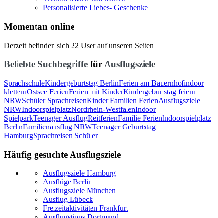
Personalisierte Liebes- Geschenke
Momentan online
Derzeit befinden sich 22 User auf unseren Seiten
Beliebte Suchbegriffe
für
Ausflugsziele
Sprachschule
Kindergeburtstag Berlin
Ferien am Bauernhof
indoor
klettern
Ostsee Ferien
Ferien mit Kinder
Kindergeburtstag feiern
NRW
Schüler Sprachreisen
Kinder Familien Ferien
Ausflugsziele
NRW
Indoorspielplatz
Nordrhein-Westfalen
Indoor
Spielpark
Teenager Ausflug
Reitferien
Familie Ferien
Indoorspielplatz
Berlin
Familienausflug NRW
Teenager Geburtstag
Hamburg
Sprachreisen Schüler
Häufig gesuchte Ausflugsziele
Ausflugsziele Hamburg
Ausflüge Berlin
Ausflugsziele München
Ausflug Lübeck
Freizeitaktivitäten Frankfurt
Ausflugstipps Dortmund