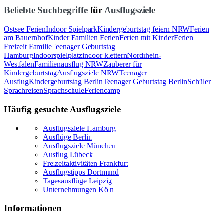
Beliebte Suchbegriffe
für
Ausflugsziele
Ostsee Ferien
Indoor Spielpark
Kindergeburtstag feiern NRW
Ferien
am Bauernhof
Kinder Familien Ferien
Ferien mit Kinder
Ferien
Freizeit Familie
Teenager Geburtstag
Hamburg
Indoorspielplatz
indoor klettern
Nordrhein-
Westfalen
Familienausflug NRW
Zauberer für
Kindergeburtstag
Ausflugsziele NRW
Teenager
Ausflug
Kindergeburtstag Berlin
Teenager Geburtstag Berlin
Schüler
Sprachreisen
Sprachschule
Feriencamp
Häufig gesuchte Ausflugsziele
Ausflugsziele Hamburg
Ausflüge Berlin
Ausflugsziele München
Ausflug Lübeck
Freizeitaktivitäten Frankfurt
Ausflugstipps Dortmund
Tagesausflüge Leipzig
Unternehmungen Köln
Informationen