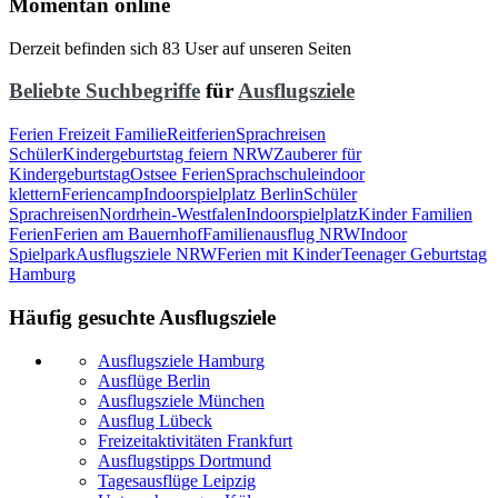
Momentan online
Derzeit befinden sich 83 User auf unseren Seiten
Beliebte Suchbegriffe
für
Ausflugsziele
Ferien Freizeit Familie
Reitferien
Sprachreisen
Schüler
Kindergeburtstag feiern NRW
Zauberer für
Kindergeburtstag
Ostsee Ferien
Sprachschule
indoor
klettern
Feriencamp
Indoorspielplatz Berlin
Schüler
Sprachreisen
Nordrhein-Westfalen
Indoorspielplatz
Kinder Familien
Ferien
Ferien am Bauernhof
Familienausflug NRW
Indoor
Spielpark
Ausflugsziele NRW
Ferien mit Kinder
Teenager Geburtstag
Hamburg
Häufig gesuchte Ausflugsziele
Ausflugsziele Hamburg
Ausflüge Berlin
Ausflugsziele München
Ausflug Lübeck
Freizeitaktivitäten Frankfurt
Ausflugstipps Dortmund
Tagesausflüge Leipzig