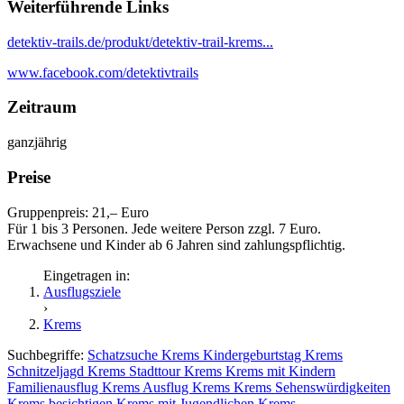
Weiterführende Links
detektiv-trails.de/produkt/detektiv-trail-krems...
www.facebook.com/detektivtrails
Zeitraum
ganzjährig
Preise
Gruppenpreis: 21,– Euro
Für 1 bis 3 Personen. Jede weitere Person zzgl. 7 Euro.
Erwachsene und Kinder ab 6 Jahren sind zahlungspflichtig.
Eingetragen in:
Ausflugsziele
›
Krems
Suchbegriffe:
Schatzsuche Krems
Kindergeburtstag Krems
Schnitzeljagd Krems
Stadttour Krems
Krems mit Kindern
Familienausflug Krems
Ausflug Krems
Krems Sehenswürdigkeiten
Krems besichtigen
Krems mit Jugendlichen
Krems