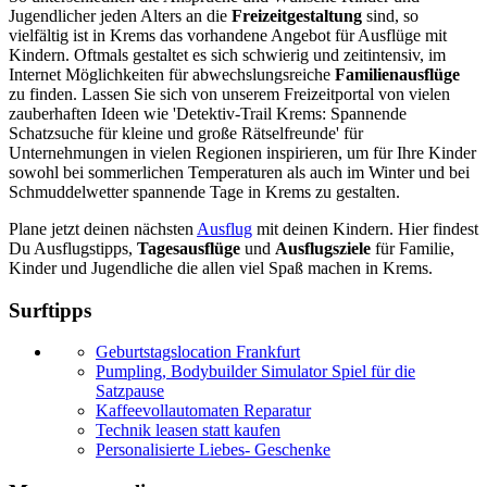
Jugendlicher jeden Alters an die
Freizeitgestaltung
sind, so
vielfältig ist in Krems das vorhandene Angebot für Ausflüge mit
Kindern. Oftmals gestaltet es sich schwierig und zeitintensiv, im
Internet Möglichkeiten für abwechslungsreiche
Familienausflüge
zu finden. Lassen Sie sich von unserem Freizeitportal von vielen
zauberhaften Ideen wie 'Detektiv-Trail Krems: Spannende
Schatzsuche für kleine und große Rätselfreunde' für
Unternehmungen in vielen Regionen inspirieren, um für Ihre Kinder
sowohl bei sommerlichen Temperaturen als auch im Winter und bei
Schmuddelwetter spannende Tage in Krems zu gestalten.
Plane jetzt deinen nächsten
Ausflug
mit deinen Kindern. Hier findest
Du Ausflugstipps,
Tagesausflüge
und
Ausflugsziele
für Familie,
Kinder und Jugendliche die allen viel Spaß machen in Krems.
Surftipps
Geburtstagslocation Frankfurt
Pumpling, Bodybuilder Simulator Spiel für die
Satzpause
Kaffeevollautomaten Reparatur
Technik leasen statt kaufen
Personalisierte Liebes- Geschenke