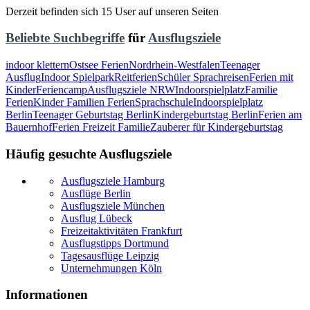
Derzeit befinden sich 15 User auf unseren Seiten
Beliebte Suchbegriffe
für
Ausflugsziele
indoor klettern
Ostsee Ferien
Nordrhein-Westfalen
Teenager
Ausflug
Indoor Spielpark
Reitferien
Schüler Sprachreisen
Ferien mit
Kinder
Feriencamp
Ausflugsziele NRW
Indoorspielplatz
Familie
Ferien
Kinder Familien Ferien
Sprachschule
Indoorspielplatz
Berlin
Teenager Geburtstag Berlin
Kindergeburtstag Berlin
Ferien am
Bauernhof
Ferien Freizeit Familie
Zauberer für Kindergeburtstag
Häufig gesuchte Ausflugsziele
Ausflugsziele Hamburg
Ausflüge Berlin
Ausflugsziele München
Ausflug Lübeck
Freizeitaktivitäten Frankfurt
Ausflugstipps Dortmund
Tagesausflüge Leipzig
Unternehmungen Köln
Informationen