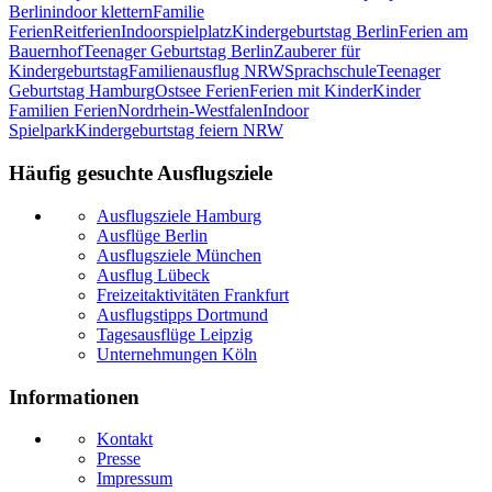
Berlin
indoor klettern
Familie
Ferien
Reitferien
Indoorspielplatz
Kindergeburtstag Berlin
Ferien am
Bauernhof
Teenager Geburtstag Berlin
Zauberer für
Kindergeburtstag
Familienausflug NRW
Sprachschule
Teenager
Geburtstag Hamburg
Ostsee Ferien
Ferien mit Kinder
Kinder
Familien Ferien
Nordrhein-Westfalen
Indoor
Spielpark
Kindergeburtstag feiern NRW
Häufig gesuchte Ausflugsziele
Ausflugsziele Hamburg
Ausflüge Berlin
Ausflugsziele München
Ausflug Lübeck
Freizeitaktivitäten Frankfurt
Ausflugstipps Dortmund
Tagesausflüge Leipzig
Unternehmungen Köln
Informationen
Kontakt
Presse
Impressum