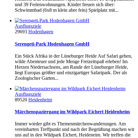
und 39 Ferienwohnungen. Kinder freuen sich über:
Schwimmbad (6x8 m klein aber fein) Spielplatz mit...
Ausflugsziele
29693
Hodenhagen
Serengeti-Park Hodenhagen GmbH
Ein Stück Afrika in der Lüneburger Heide Auf Safari gehen,
wilde Abenteuer und jede Menge Freizeitspaß erleben! Im
Her­zen Nie­der­sach­sens, am Rande der Lüne­bur­ger Heide,
liegt Euro­pas größ­ter und ein­zi­g­ar­ti­ger Safa­ri­park. Der als
Zoo­lo­gi­scher Gar­ten...
Ausflugsziele
89520
Heidenheim
Märchenspaziergang im Wildpark Eichert Heidenheim
Immer wieder gibt es Themenmärchenwanderungen. Am
vereinbarten Treffpunkt und nach der Begrüßung machen wir
uns auf in den Wildpark Eichert, Heideneim. Wir treffen die