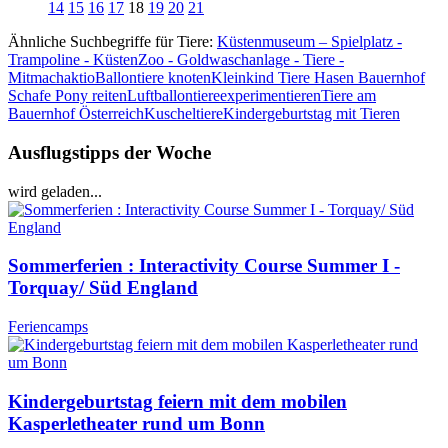
14
15
16
17
18
19
20
21
Ähnliche Suchbegriffe für Tiere:
Küstenmuseum – Spielplatz -
Trampoline - KüstenZoo - Goldwaschanlage - Tiere -
Mitmachaktio
Ballontiere knoten
Kleinkind Tiere Hasen Bauernhof
Schafe Pony reiten
Luftballontiere
experimentieren
Tiere am
Bauernhof Österreich
Kuscheltiere
Kindergeburtstag mit Tieren
Ausflugstipps der Woche
wird geladen...
Sommerferien : Interactivity Course Summer I -
Torquay/ Süd England
Feriencamps
Kindergeburtstag feiern mit dem mobilen
Kasperletheater rund um Bonn