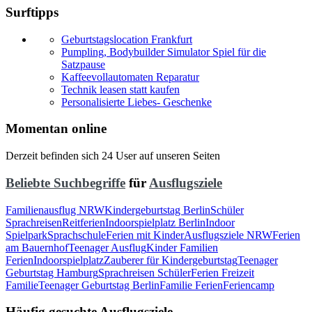
Surftipps
Geburtstagslocation Frankfurt
Pumpling, Bodybuilder Simulator Spiel für die
Satzpause
Kaffeevollautomaten Reparatur
Technik leasen statt kaufen
Personalisierte Liebes- Geschenke
Momentan online
Derzeit befinden sich 24 User auf unseren Seiten
Beliebte Suchbegriffe
für
Ausflugsziele
Familienausflug NRW
Kindergeburtstag Berlin
Schüler
Sprachreisen
Reitferien
Indoorspielplatz Berlin
Indoor
Spielpark
Sprachschule
Ferien mit Kinder
Ausflugsziele NRW
Ferien
am Bauernhof
Teenager Ausflug
Kinder Familien
Ferien
Indoorspielplatz
Zauberer für Kindergeburtstag
Teenager
Geburtstag Hamburg
Sprachreisen Schüler
Ferien Freizeit
Familie
Teenager Geburtstag Berlin
Familie Ferien
Feriencamp
Häufig gesuchte Ausflugsziele