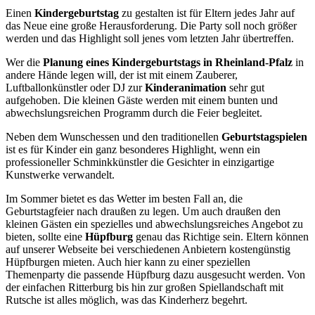
Einen
Kindergeburtstag
zu gestalten ist für Eltern jedes Jahr auf
das Neue eine große Herausforderung. Die Party soll noch größer
werden und das Highlight soll jenes vom letzten Jahr übertreffen.
Wer die
Planung eines Kindergeburtstags in Rheinland-Pfalz
in
andere Hände legen will, der ist mit einem Zauberer,
Luftballonkünstler oder DJ zur
Kinderanimation
sehr gut
aufgehoben. Die kleinen Gäste werden mit einem bunten und
abwechslungsreichen Programm durch die Feier begleitet.
Neben dem Wunschessen und den traditionellen
Geburtstagspielen
ist es für Kinder ein ganz besonderes Highlight, wenn ein
professioneller Schminkkünstler die Gesichter in einzigartige
Kunstwerke verwandelt.
Im Sommer bietet es das Wetter im besten Fall an, die
Geburtstagfeier nach draußen zu legen. Um auch draußen den
kleinen Gästen ein spezielles und abwechslungsreiches Angebot zu
bieten, sollte eine
Hüpfburg
genau das Richtige sein. Eltern können
auf unserer Webseite bei verschiedenen Anbietern kostengünstig
Hüpfburgen mieten. Auch hier kann zu einer speziellen
Themenparty die passende Hüpfburg dazu ausgesucht werden. Von
der einfachen Ritterburg bis hin zur großen Spiellandschaft mit
Rutsche ist alles möglich, was das Kinderherz begehrt.