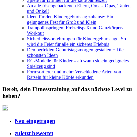
Spiele für Drinnen für die kalte Jahreszeit
An alle frischgebackenen Eltern, Omas, Opas, Tanten
und Onkel!
Ideen für den Kindergeburtstag zuhause: Ein
gelungenes Fest für Groß und Klein
Trampolinspringen: Freizeitspaß und Ganzkörper-
Workout
Sicherheitsvorkehrungen für Kindergeburtstage: So
wird die Feier für alle ein sicheres Erlebnis
Den perfekten Geburtstagsmorgen gestalten − Die
schönsten Ideen
RC-Modelle für Kinder – ab wann sie ein geeignetes
Spielzeug sind
Formsortierer und mehr: Verschiedene Arten von
Rätseln für kleine Köpfe erkunden
Bereit, dein Fitnesstraining auf das nächste Level zu
heben?
Neu eingetragen
zuletzt bewertet