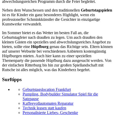
abwechslungsreichen Programm durch die Feier begleitet.
Neben dem Wunschessen und den traditionellen
Geburtstagspielen
ist es für Kinder ein ganz besonderes Highlight, wenn ein
professioneller Schminkkünstler die Gesichter in einzigartige
Kunstwerke verwandelt.
Im Sommer bietet es das Wetter im besten Fall an, die
Geburtstagfeier nach draußen zu legen. Um auch draußen den
kleinen Gästen ein spezielles und abwechslungsreiches Angebot zu
bieten, sollte eine
Hüpfburg
genau das Richtige sein. Eltern können
auf unserer Webseite bei verschiedenen Anbietern kostengünstig
Hüpfburgen mieten. Auch hier kann zu einer speziellen
Themenparty die passende Hüpfburg dazu ausgesucht werden. Von
der einfachen Ritterburg bis hin zur großen Spiellandschaft mit
Rutsche ist alles möglich, was das Kinderherz begehrt.
Surftipps
Geburtstagslocation Frankfurt
Pumpling, Bodybuilder Simulator Spiel für die
Satzpause
Kaffeevollautomaten Reparatur
Technik leasen statt kaufen
Personalisierte Liebes- Geschenke