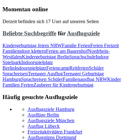
Momentan online
Derzeit befinden sich 17 User auf unseren Seiten
Beliebte Suchbegriffe
für
Ausflugsziele
Kindergeburtstag feiern NRW
Familie Ferien
Ferien Freizeit
Familie
indoor klettern
Ferien am Bauernhof
Nordrhein-
Westfalen
Kindergeburtstag Berlin
Sprachschule
Indoor
Spielpark
Indoorspielplatz
Berlin
Indoorspielplatz
Feriencamp
Reitferien
Schüler
Sprachreisen
Teenager Ausflug
Teenager Geburtstag
Hamburg
Sprachreisen Schüler
Familienausflug NRW
Kinder
Familien Ferien
Zauberer für Kindergeburtstag
Häufig gesuchte Ausflugsziele
Ausflugsziele Hamburg
Ausflüge Berlin
Ausflugsziele München
Ausflug Lübeck
Freizeitaktivitäten Frankfurt
Ausflugstipps Dortmund