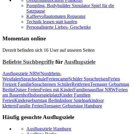
Geburtstagslocation Frankfurt
Pumpling, Bodybuilder Simulator Spiel für die
Satzpause
Kaffeevollautomaten Reparatur
Technik leasen statt kaufen
Personalisierte Liebes- Geschenke
Momentan online
Derzeit befinden sich 16 User auf unseren Seiten
Beliebte Suchbegriffe
für
Ausflugsziele
Ausflugsziele NRW
Nordrhein-
Westfalen
Sprachschule
Feriencamp
Schüler Sprachreisen
Ferien
Freizeit Familie
Sprachreisen Schüler
Reitferien
Teenager Geburtstag
Berlin
Ostsee Ferien
Ferien mit Kinder
Familienausflug NRW
Ferien
am Bauernhof
Indoorspielplatz
Kinder Familien
Ferien
Kindergeburtstag Berlin
Indoor Spielpark
indoor
klettern
Familie Ferien
Teenager Geburtstag Hamburg
Häufig gesuchte Ausflugsziele
Ausflugsziele Hamburg