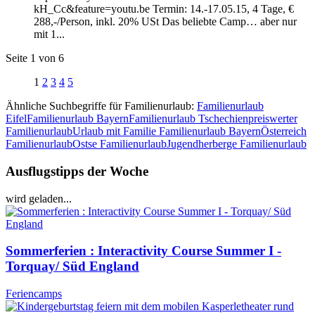
kH_Cc&feature=youtu.be Termin: 14.-17.05.15, 4 Tage, €
288,-/Person, inkl. 20% USt Das beliebte Camp… aber nur
mit 1...
Seite 1 von 6
1
2
3
4
5
Ähnliche Suchbegriffe für Familienurlaub:
Familienurlaub
Eifel
Familienurlaub Bayern
Familienurlaub Tschechien
preiswerter
Familienurlaub
Urlaub mit Familie Familienurlaub Bayern
Österreich
Familienurlaub
Ostse Familienurlaub
Jugendherberge Familienurlaub
Ausflugstipps der Woche
wird geladen...
Sommerferien : Interactivity Course Summer I -
Torquay/ Süd England
Feriencamps