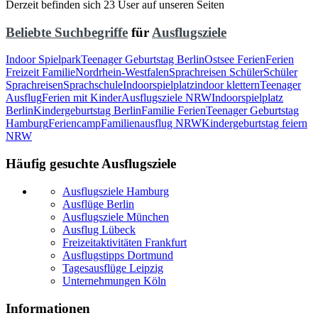
Derzeit befinden sich 23 User auf unseren Seiten
Beliebte Suchbegriffe
für
Ausflugsziele
Indoor Spielpark
Teenager Geburtstag Berlin
Ostsee Ferien
Ferien
Freizeit Familie
Nordrhein-Westfalen
Sprachreisen Schüler
Schüler
Sprachreisen
Sprachschule
Indoorspielplatz
indoor klettern
Teenager
Ausflug
Ferien mit Kinder
Ausflugsziele NRW
Indoorspielplatz
Berlin
Kindergeburtstag Berlin
Familie Ferien
Teenager Geburtstag
Hamburg
Feriencamp
Familienausflug NRW
Kindergeburtstag feiern
NRW
Häufig gesuchte Ausflugsziele
Ausflugsziele Hamburg
Ausflüge Berlin
Ausflugsziele München
Ausflug Lübeck
Freizeitaktivitäten Frankfurt
Ausflugstipps Dortmund
Tagesausflüge Leipzig
Unternehmungen Köln
Informationen