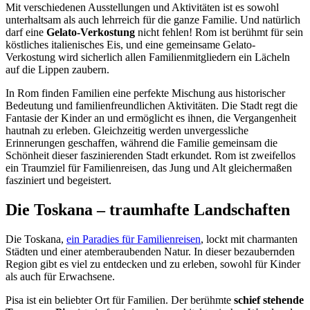
Mit verschiedenen Ausstellungen und Aktivitäten ist es sowohl
unterhaltsam als auch lehrreich für die ganze Familie. Und natürlich
darf eine
Gelato-Verkostung
nicht fehlen! Rom ist berühmt für sein
köstliches italienisches Eis, und eine gemeinsame Gelato-
Verkostung wird sicherlich allen Familienmitgliedern ein Lächeln
auf die Lippen zaubern.
In Rom finden Familien eine perfekte Mischung aus historischer
Bedeutung und familienfreundlichen Aktivitäten. Die Stadt regt die
Fantasie der Kinder an und ermöglicht es ihnen, die Vergangenheit
hautnah zu erleben. Gleichzeitig werden unvergessliche
Erinnerungen geschaffen, während die Familie gemeinsam die
Schönheit dieser faszinierenden Stadt erkundet. Rom ist zweifellos
ein Traumziel für Familienreisen, das Jung und Alt gleichermaßen
fasziniert und begeistert.
Die Toskana – traumhafte Landschaften
Die Toskana,
ein Paradies für Familienreisen
, lockt mit charmanten
Städten und einer atemberaubenden Natur. In dieser bezaubernden
Region gibt es viel zu entdecken und zu erleben, sowohl für Kinder
als auch für Erwachsene.
Pisa ist ein beliebter Ort für Familien. Der berühmte
schief stehende