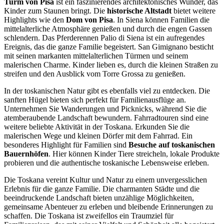
Turm von Pisa
ist ein faszinierendes architektonisches Wunder, das
Kinder zum Staunen bringt. Die
historische Altstadt
bietet weitere
Highlights wie den
Dom von Pisa
. In Siena können Familien die
mittelalterliche Atmosphäre genießen und durch die engen Gassen
schlendern. Das Pferderennen Palio di Siena ist ein aufregendes
Ereignis, das die ganze Familie begeistert. San Gimignano besticht
mit seinen markanten mittelalterlichen Türmen und seinem
malerischen Charme. Kinder lieben es, durch die kleinen Straßen zu
streifen und den Ausblick vom Torre Grossa zu genießen.
In der toskanischen Natur gibt es ebenfalls viel zu entdecken. Die
sanften Hügel bieten sich perfekt für Familienausflüge an.
Unternehmen Sie Wanderungen und Picknicks, während Sie die
atemberaubende Landschaft bewundern. Fahrradtouren sind eine
weitere beliebte Aktivität in der Toskana. Erkunden Sie die
malerischen Wege und kleinen Dörfer mit dem Fahrrad. Ein
besonderes Highlight für Familien sind
Besuche auf toskanischen
Bauernhöfen
. Hier können Kinder Tiere streicheln, lokale Produkte
probieren und die authentische toskanische Lebensweise erleben.
Die Toskana vereint Kultur und Natur zu einem unvergesslichen
Erlebnis für die ganze Familie. Die charmanten Städte und die
beeindruckende Landschaft bieten unzählige Möglichkeiten,
gemeinsame Abenteuer zu erleben und bleibende Erinnerungen zu
schaffen. Die Toskana ist zweifellos ein Traumziel für