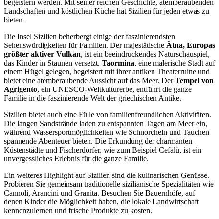
begeistern werden. Mit seiner reichen Geschichte, atemberaubenden
Landschaften und köstlichen Küche hat Sizilien für jeden etwas zu
bieten.
Die Insel Sizilien beherbergt einige der faszinierendsten
Sehenswürdigkeiten für Familien. Der majestätische
Ätna, Europas
größter aktiver Vulkan
, ist ein beeindruckendes Naturschauspiel,
das Kinder in Staunen versetzt.
Taormina
, eine malerische Stadt auf
einem Hügel gelegen, begeistert mit ihrer antiken Theaterruine und
bietet eine atemberaubende Aussicht auf das Meer. Der
Tempel von
Agrigento
, ein UNESCO-Weltkulturerbe, entführt die ganze
Familie in die faszinierende Welt der griechischen Antike.
Sizilien bietet auch eine Fülle von familienfreundlichen Aktivitäten.
Die langen Sandstrände laden zu entspannten Tagen am Meer ein,
während Wassersportmöglichkeiten wie Schnorcheln und Tauchen
spannende Abenteuer bieten. Die Erkundung der charmanten
Küstenstädte und Fischerdörfer, wie zum Beispiel Cefalù, ist ein
unvergessliches Erlebnis für die ganze Familie.
Ein weiteres Highlight auf Sizilien sind die kulinarischen Genüsse.
Probieren Sie gemeinsam traditionelle sizilianische Spezialitäten wie
Cannoli, Arancini und Granita. Besuchen Sie Bauernhöfe, auf
denen Kinder die Möglichkeit haben, die lokale Landwirtschaft
kennenzulernen und frische Produkte zu kosten.