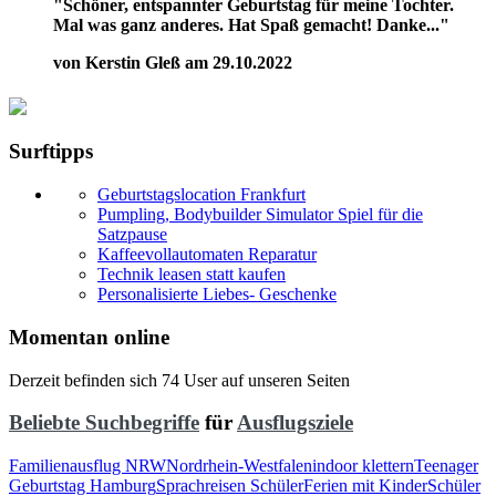
"Schöner, entspannter Geburtstag für meine Tochter.
Mal was ganz anderes. Hat Spaß gemacht! Danke..."
von Kerstin Gleß am 29.10.2022
Surftipps
Geburtstagslocation Frankfurt
Pumpling, Bodybuilder Simulator Spiel für die
Satzpause
Kaffeevollautomaten Reparatur
Technik leasen statt kaufen
Personalisierte Liebes- Geschenke
Momentan online
Derzeit befinden sich 74 User auf unseren Seiten
Beliebte Suchbegriffe
für
Ausflugsziele
Familienausflug NRW
Nordrhein-Westfalen
indoor klettern
Teenager
Geburtstag Hamburg
Sprachreisen Schüler
Ferien mit Kinder
Schüler