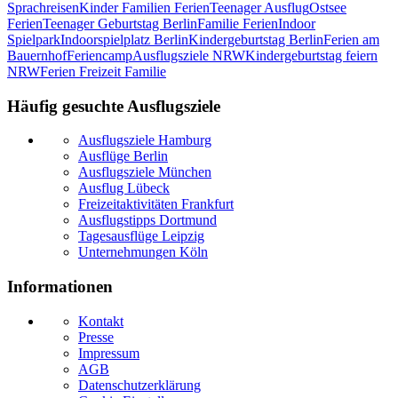
Sprachreisen
Kinder Familien Ferien
Teenager Ausflug
Ostsee
Ferien
Teenager Geburtstag Berlin
Familie Ferien
Indoor
Spielpark
Indoorspielplatz Berlin
Kindergeburtstag Berlin
Ferien am
Bauernhof
Feriencamp
Ausflugsziele NRW
Kindergeburtstag feiern
NRW
Ferien Freizeit Familie
Häufig gesuchte Ausflugsziele
Ausflugsziele Hamburg
Ausflüge Berlin
Ausflugsziele München
Ausflug Lübeck
Freizeitaktivitäten Frankfurt
Ausflugstipps Dortmund
Tagesausflüge Leipzig
Unternehmungen Köln
Informationen
Kontakt
Presse
Impressum
AGB
Datenschutzerklärung