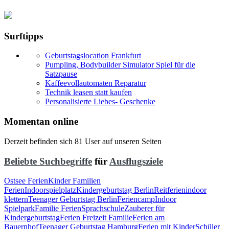
Surftipps
Geburtstagslocation Frankfurt
Pumpling, Bodybuilder Simulator Spiel für die
Satzpause
Kaffeevollautomaten Reparatur
Technik leasen statt kaufen
Personalisierte Liebes- Geschenke
Momentan online
Derzeit befinden sich 81 User auf unseren Seiten
Beliebte Suchbegriffe
für
Ausflugsziele
Ostsee Ferien
Kinder Familien
Ferien
Indoorspielplatz
Kindergeburtstag Berlin
Reitferien
indoor
klettern
Teenager Geburtstag Berlin
Feriencamp
Indoor
Spielpark
Familie Ferien
Sprachschule
Zauberer für
Kindergeburtstag
Ferien Freizeit Familie
Ferien am
Bauernhof
Teenager Geburtstag Hamburg
Ferien mit Kinder
Schüler