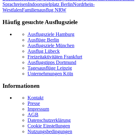
Sprachreisen
Indoorspielplatz Berlin
Nordrhein-
Westfalen
Familienausflug NRW
Häufig gesuchte Ausflugsziele
Ausflugsziele Hamburg
Ausflüge Berlin
Ausflugsziele München
Ausflug Lübeck
Freizeitaktivitäten Frankfurt
Ausflugstipps Dortmund
Tagesausflüge Leipzig
Unternehmungen Köln
Informationen
Kontakt
Presse
Impressum
AGB
Datenschutzerklärung
Cookie Einstellungen
Nutzungsbedingungen