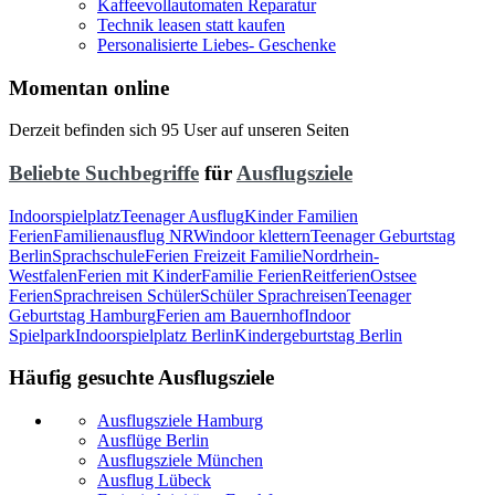
Kaffeevollautomaten Reparatur
Technik leasen statt kaufen
Personalisierte Liebes- Geschenke
Momentan online
Derzeit befinden sich 95 User auf unseren Seiten
Beliebte Suchbegriffe
für
Ausflugsziele
Indoorspielplatz
Teenager Ausflug
Kinder Familien
Ferien
Familienausflug NRW
indoor klettern
Teenager Geburtstag
Berlin
Sprachschule
Ferien Freizeit Familie
Nordrhein-
Westfalen
Ferien mit Kinder
Familie Ferien
Reitferien
Ostsee
Ferien
Sprachreisen Schüler
Schüler Sprachreisen
Teenager
Geburtstag Hamburg
Ferien am Bauernhof
Indoor
Spielpark
Indoorspielplatz Berlin
Kindergeburtstag Berlin
Häufig gesuchte Ausflugsziele
Ausflugsziele Hamburg
Ausflüge Berlin
Ausflugsziele München
Ausflug Lübeck