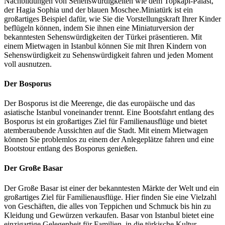
Nachbildungen von Sehenswürdigkeiten wie dem Topkapi-Palast,
der Hagia Sophia und der blauen Moschee.Miniatürk ist ein
großartiges Beispiel dafür, wie Sie die Vorstellungskraft Ihrer Kinder
beflügeln können, indem Sie ihnen eine Miniaturversion der
bekanntesten Sehenswürdigkeiten der Türkei präsentieren. Mit
einem Mietwagen in Istanbul können Sie mit Ihren Kindern von
Sehenswürdigkeit zu Sehenswürdigkeit fahren und jeden Moment
voll ausnutzen.
Der Bosporus
Der Bosporus ist die Meerenge, die das europäische und das
asiatische Istanbul voneinander trennt. Eine Bootsfahrt entlang des
Bosporus ist ein großartiges Ziel für Familienausflüge und bietet
atemberaubende Aussichten auf die Stadt. Mit einem Mietwagen
können Sie problemlos zu einem der Anlegeplätze fahren und eine
Bootstour entlang des Bosporus genießen.
Der Große Basar
Der Große Basar ist einer der bekanntesten Märkte der Welt und ein
großartiges Ziel für Familienausflüge. Hier finden Sie eine Vielzahl
von Geschäften, die alles von Teppichen und Schmuck bis hin zu
Kleidung und Gewürzen verkaufen. Basar von Istanbul bietet eine
einzigartige Gelegenheit für Familien, in die türkische Kultur