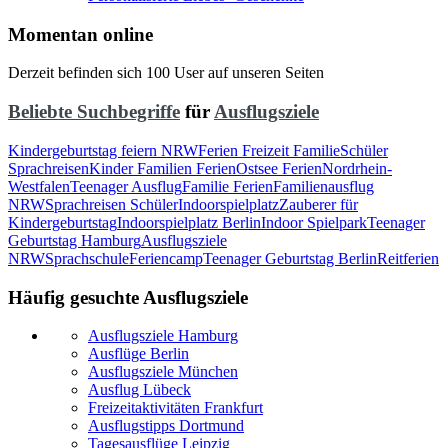
Momentan online
Derzeit befinden sich 100 User auf unseren Seiten
Beliebte Suchbegriffe
für
Ausflugsziele
Kindergeburtstag feiern NRW
Ferien Freizeit Familie
Schüler
Sprachreisen
Kinder Familien Ferien
Ostsee Ferien
Nordrhein-
Westfalen
Teenager Ausflug
Familie Ferien
Familienausflug
NRW
Sprachreisen Schüler
Indoorspielplatz
Zauberer für
Kindergeburtstag
Indoorspielplatz Berlin
Indoor Spielpark
Teenager
Geburtstag Hamburg
Ausflugsziele
NRW
Sprachschule
Feriencamp
Teenager Geburtstag Berlin
Reitferien
Häufig gesuchte Ausflugsziele
Ausflugsziele Hamburg
Ausflüge Berlin
Ausflugsziele München
Ausflug Lübeck
Freizeitaktivitäten Frankfurt
Ausflugstipps Dortmund
Tagesausflüge Leipzig